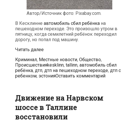
Автор/Источник фото: Pixabay.com.
В Кесклинне
автомобиль сбил ребёнка
на
пешеходном переходе. Это произошло утром в
пятницу, когда семилетний ребёнок переходил
дорогу, но попал под машину.
В
Читать далее
Кесклинне
Рубрики
Криминал
,
Местные новости
,
Общество
,
автомобиль
Метки
Происшествия
kesklinn
,
tallinn
,
автомобиль сбил
сбил
ребёнка
,
дтп
,
дтп на пешеходном переходе
,
дтп с
ребёнка
ребенком
,
эстония
Оставить комментарий
на
пешеходном
переходе
Движение на Нарвском
шоссе в Таллине
восстановили