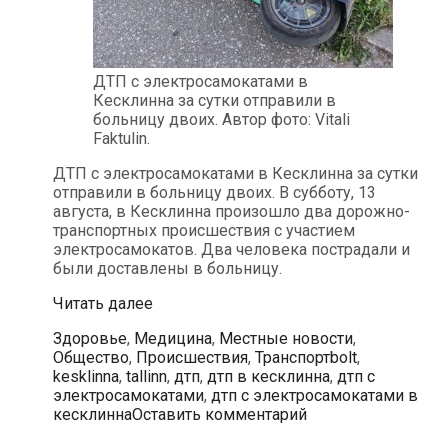
ДТП с электросамокатами в
Кесклинна за сутки отправили в
больницу двоих. Автор фото: Vitali
Faktulin.
ДТП с электросамокатами в Кесклинна за сутки
отправили в больницу двоих. В субботу, 13
августа, в Кесклинна произошло два дорожно-
транспортных происшествия с участием
электросамокатов. Два человека пострадали и
были доставлены в больницу.
ДТП
Читать далее
с
Рубрики
Здоровье
,
Медицина
,
Местные новости
,
электросамокатами
Метки
Общество
,
Происшествия
,
Транспорт
bolt
,
в
kesklinna
,
tallinn
,
дтп
,
дтп в кесклинна
,
дтп с
Кесклинна
электросамокатами
,
дтп с электросамокатами в
за
кесклинна
Оставить комментарий
сутки
отправили