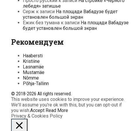
Просто русский
к записи
На стройке «Черного
лебедя» затишье
Серж
к записи
На площади Вабадузе будет
установлен большой экран
Ежик без тумана
к записи
На площади Вабадузе
будет установлен большой экран
Рекомендуем
Haabersti
Kristiine
Lasnamäe
Mustamäe
Nõmme
Põhja-Tallinn
© 2018-2026 All rights reserved.
This website uses cookies to improve your experience.
We'll assume you're ok with this, but you can opt-out if
you wish.
Accept
Read More
Privacy & Cookies Policy