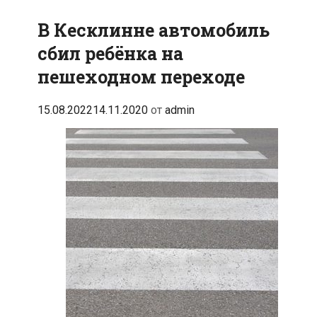
в
больницу
В Кесклинне автомобиль
двоих
сбил ребёнка на
пешеходном переходе
15.08.2022
14.11.2020
от
admin