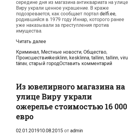
середине дня из магазина антиквариата на улице
Виру украли ценное украшение. В краже
подозревается, как сообщает портал
delfi.ee
,
родившийся в 1979 году Иннар, которого ранее
уже наказывали за преступления против
имущества.
Из
Читать далее
магазина
Рубрики
Криминал
,
Местные новости
,
Общество
,
антиквариата
Метки
Происшествия
kesklinn
,
kesklinna
,
tallinn
,
tallinn
,
viru
на
tänav
,
старый город
Оставить комментарий
улице
Виру
средь
бела
Из ювелирного магазина на
дня
украли
улице Виру украли
украшение
стоимостью
ожерелье стоимостью 16 000
16
евро
000
евро
02.01.2019
10.08.2015
от
admin