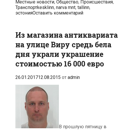
Рубрики
Местные новости
,
Общество
,
Происшествия
,
Нарвском
Метки
Транспорт
kesklinn
,
narva mnt
,
tallinn
,
шоссе
эстония
Оставить комментарий
в
Таллине
восстановили
Из магазина антиквариата
на улице Виру средь бела
дня украли украшение
стоимостью 16 000 евро
26.01.2017
12.08.2015
от
admin
В прошлую пятницу в