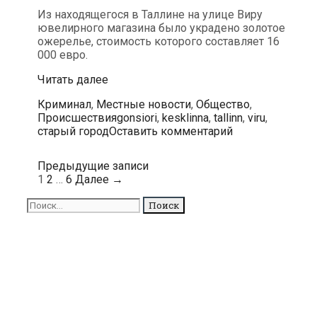
Из находящегося в Таллине на улице Виру
ювелирного магазина было украдено золотое
ожерелье, стоимость которого составляет 16
000 евро.
Из
Читать далее
ювелирного
Рубрики
Криминал
,
Местные новости
,
Общество
,
магазина
Метки
Происшествия
gonsiori
,
kesklinna
,
tallinn
,
viru
,
на
старый город
Оставить комментарий
улице
Виру
украли
Навигация
Предыдущие записи
ожерелье
по
1
2
…
6
Далее →
стоимостью
записям
16
Поиск
000
для:
евро