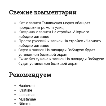
Свежие комментарии
Кот
к записи
Таллинская мэрия обещает
продолжить ремонт улиц
Катерина
к записи
На стройке «Черного
лебедя» затишье
Просто русский
к записи
На стройке «Черного
лебедя» затишье
Серж
к записи
На площади Вабадузе будет
установлен большой экран
Ежик без тумана
к записи
На площади Вабадузе
будет установлен большой экран
Рекомендуем
Haabersti
Kristiine
Lasnamäe
Mustamäe
Nõmme