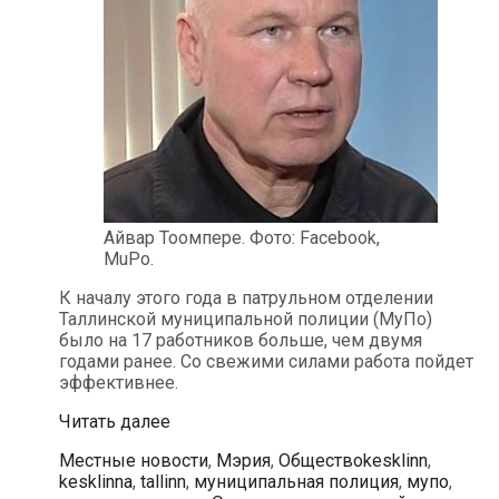
Айвар Тоомпере. Фото: Facebook,
MuPo.
К началу этого года в патрульном отделении
Таллинской муниципальной полиции (МуПо)
было на 17 работников больше, чем двумя
годами ранее. Со свежими силами работа пойдет
эффективнее.
Таллинская
Читать далее
муниципальная
Рубрики
Метки
Местные новости
,
Мэрия
,
Общество
kesklinn
,
полиция
kesklinna
,
tallinn
,
муниципальная полиция
,
мупо
,
усиливает