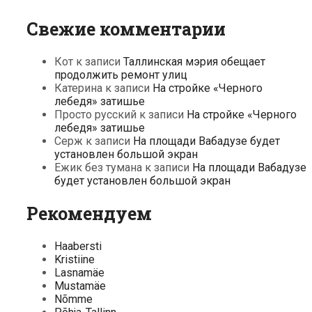
Свежие комментарии
Кот
к записи
Таллинская мэрия обещает
продолжить ремонт улиц
Катерина
к записи
На стройке «Черного
лебедя» затишье
Просто русский
к записи
На стройке «Черного
лебедя» затишье
Серж
к записи
На площади Вабадузе будет
установлен большой экран
Ежик без тумана
к записи
На площади Вабадузе
будет установлен большой экран
Рекомендуем
Haabersti
Kristiine
Lasnamäe
Mustamäe
Nõmme