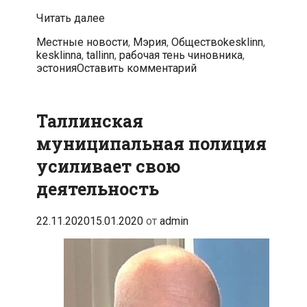
Управа
Читать далее
Кесклинна
Рубрики
Метки
Местные новости
,
Мэрия
,
Общество
kesklinn
,
приглашает
kesklinna
,
tallinn
,
рабочая тень чиновника
,
молодежь
эстония
Оставить комментарий
стать
рабочей
тенью
Таллинская
муниципальная полиция
усиливает свою
деятельность
22.11.2020
15.01.2020
от
admin