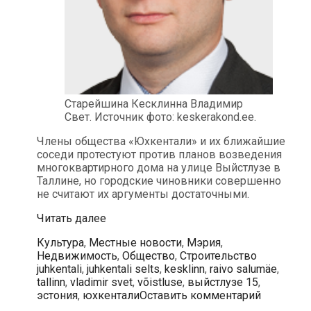
Старейшина Кесклинна Владимир
Свет. Источник фото: keskerakond.ee.
Члены общества «Юхкентали» и их ближайшие
соседи протестуют против планов возведения
многоквартирного дома на улице Выйстлузе в
Таллине, но городские чиновники совершенно
не считают их аргументы достаточными.
Строительство
Читать далее
жилого
Рубрики
Культура
,
Местные новости
,
Мэрия
,
дома
Метки
Недвижимость
,
Общество
,
Строительство
заставило
juhkentali
,
juhkentali selts
,
kesklinn
,
raivo salumäe
,
жителей
tallinn
,
vladimir svet
,
võistluse
,
выйстлузе 15
,
района
эстония
,
юхкентали
Оставить комментарий
Юхкентали
выступить