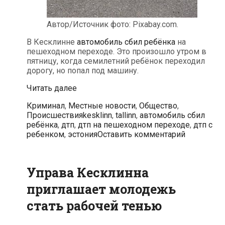
Автор/Источник фото: Pixabay.com.
В Кесклинне
автомобиль сбил ребёнка
на
пешеходном переходе. Это произошло утром в
пятницу, когда семилетний ребёнок переходил
дорогу, но попал под машину.
В
Читать далее
Кесклинне
Рубрики
Криминал
,
Местные новости
,
Общество
,
автомобиль
Метки
Происшествия
kesklinn
,
tallinn
,
автомобиль сбил
сбил
ребёнка
,
дтп
,
дтп на пешеходном переходе
,
дтп с
ребёнка
ребенком
,
эстония
Оставить комментарий
на
пешеходном
переходе
Управа Кесклинна
приглашает молодежь
стать рабочей тенью