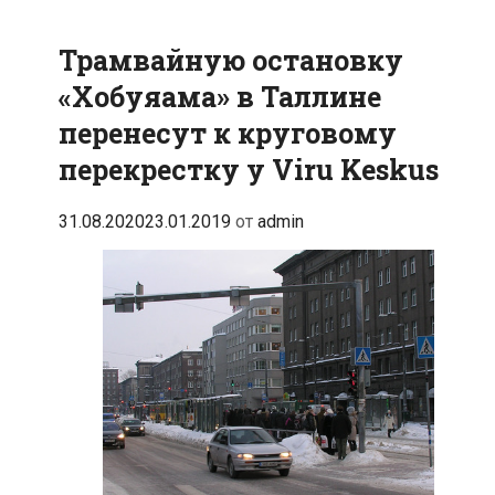
против
планов
Трамвайную остановку
городских
властей
«Хобуяама» в Таллине
перенесут к круговому
перекрестку у Viru Keskus
31.08.2020
23.01.2019
от
admin