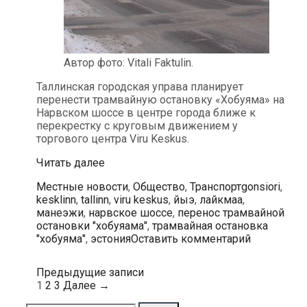
Автор фото: Vitali Faktulin.
Таллинская городская управа планирует
перенести трамвайную остановку «Хобуяма» на
Нарвском шоссе в центре города ближе к
перекрестку с круговым движением у
торгового центра Viru Keskus.
Трамвайную
Читать далее
остановку
Рубрики
Метки
Местные новости
,
Общество
,
Транспорт
gonsiori
,
«Хобуяама»
kesklinn
,
tallinn
,
viru keskus
,
йыэ
,
лайкмаа
,
в
манеэжи
,
нарвское шоссе
,
перенос трамвайной
Таллине
остановки "хобуяама"
,
трамвайная остановка
перенесут
"хобуяма"
,
эстония
Оставить комментарий
к
круговому
перекрестку
Навигация
Предыдущие записи
у
по
1
2
3
Далее →
Viru
записям
Keskus