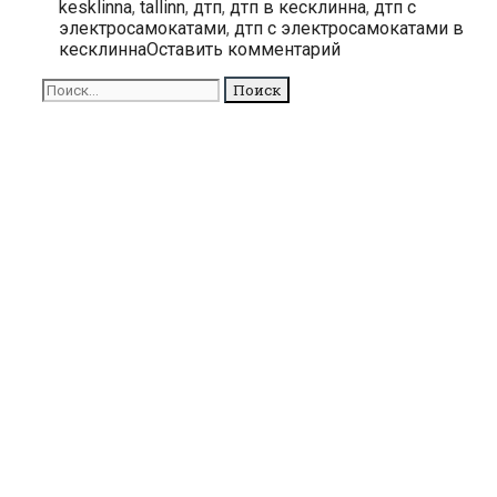
kesklinna
,
tallinn
,
дтп
,
дтп в кесклинна
,
дтп с
Кесклинна
электросамокатами
,
дтп с электросамокатами в
за
кесклинна
Оставить комментарий
сутки
отправили
Поиск
в
для:
больницу
двоих