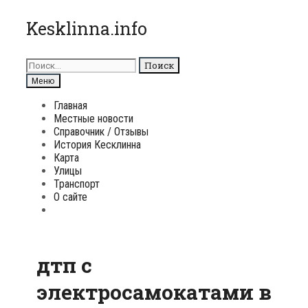
Перейти
Kesklinna.info
к
содержимому
Поиск
для:
Поиск
Меню
Главная
Местные новости
Справочник / Отзывы
История Кесклинна
Карта
Улицы
Транспорт
О сайте
Поиск
дтп с
электросамокатами в