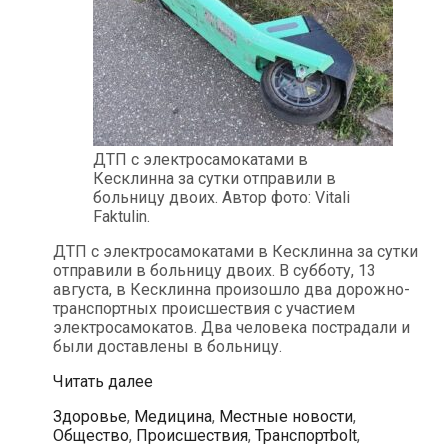
ДТП с электросамокатами в
Кесклинна за сутки отправили в
больницу двоих. Автор фото: Vitali
Faktulin.
ДТП с электросамокатами в Кесклинна за сутки
отправили в больницу двоих. В субботу, 13
августа, в Кесклинна произошло два дорожно-
транспортных происшествия с участием
электросамокатов. Два человека пострадали и
были доставлены в больницу.
ДТП
Читать далее
с
Рубрики
Здоровье
,
Медицина
,
Местные новости
,
электросамокатами
Метки
Общество
,
Происшествия
,
Транспорт
bolt
,
в