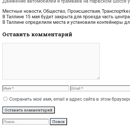
Движение автомобилей и трамваев на Нарвском шоссе уд
Рубрики
Ме
Местные новости
,
Общество
,
Происшествия
,
Транспорт
kes
Навигация
В Таллине 15 мая будет закрыта для проезда часть центра
по
В Таллине определили места и установили контейнеры дл
записям
Оставить комментарий
Комментарий
Имя
Email
Сохранить моё имя, email и адрес сайта в этом брауз
Поиск
для: