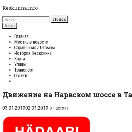
Перейти
Kesklinna.info
к
Поиск
содержимому
для:
Поиск
Меню
Главная
Местные новости
Справочник / Отзывы
История Кесклинна
Карта
Улицы
Транспорт
О сайте
Поиск
Движение на Нарвском шоссе в Т
03.01.2019
02.01.2019
от
admin