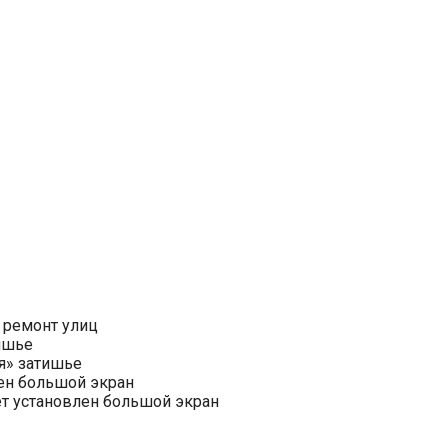
 ремонт улиц
ишье
я» затишье
ен большой экран
ет установлен большой экран