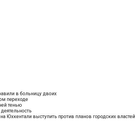
равили в больницу двоих
ом переходе
чей тенью
 деятельность
на Юхкентали выступить против планов городских властей