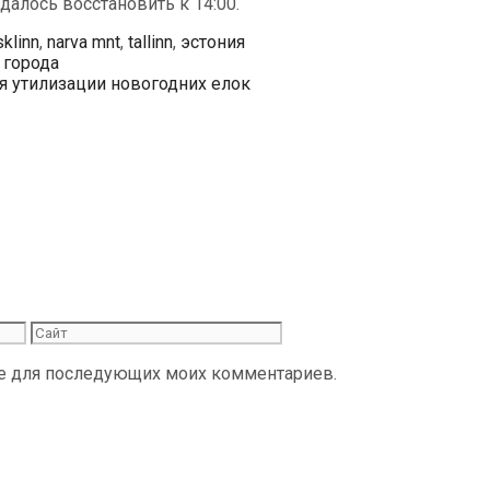
алось восстановить к 14:00.
тки
klinn
,
narva mnt
,
tallinn
,
эстония
 города
я утилизации новогодних елок
Сайт
ере для последующих моих комментариев.