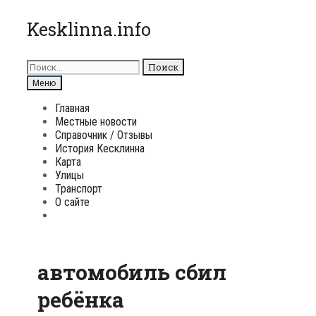
Перейти
Kesklinna.info
к
содержимому
Поиск
для:
Поиск
Меню
Главная
Местные новости
Справочник / Отзывы
История Кесклинна
Карта
Улицы
Транспорт
О сайте
Поиск
автомобиль сбил
ребёнка