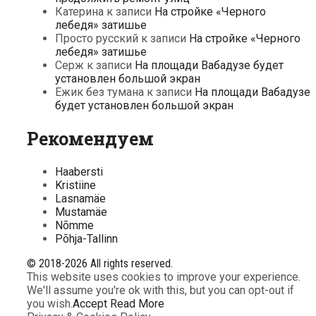
Катерина
к записи
На стройке «Черного
лебедя» затишье
Просто русский
к записи
На стройке «Черного
лебедя» затишье
Серж
к записи
На площади Вабадузе будет
установлен большой экран
Ежик без тумана
к записи
На площади Вабадузе
будет установлен большой экран
Рекомендуем
Haabersti
Kristiine
Lasnamäe
Mustamäe
Nõmme
Põhja-Tallinn
© 2018-2026 All rights reserved.
This website uses cookies to improve your experience.
We'll assume you're ok with this, but you can opt-out if
you wish.
Accept
Read More