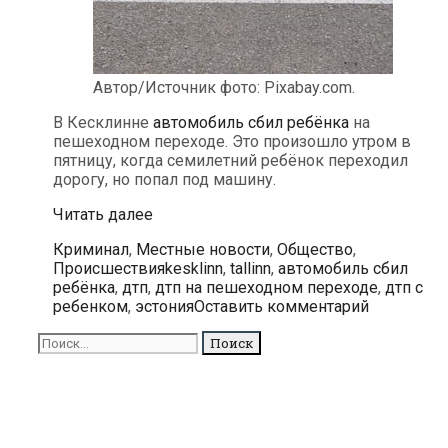
Автор/Источник фото: Pixabay.com.
В Кесклинне
автомобиль сбил ребёнка
на
пешеходном переходе. Это произошло утром в
пятницу, когда семилетний ребёнок переходил
дорогу, но попал под машину.
В
Читать далее
Кесклинне
Рубрики
Криминал
,
Местные новости
,
Общество
,
автомобиль
Метки
Происшествия
kesklinn
,
tallinn
,
автомобиль сбил
сбил
ребёнка
,
дтп
,
дтп на пешеходном переходе
,
дтп с
ребёнка
ребенком
,
эстония
Оставить комментарий
на
пешеходном
Поиск
переходе
для: