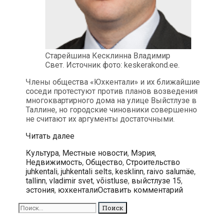
Старейшина Кесклинна Владимир
Свет. Источник фото: keskerakond.ee.
Члены общества «Юхкентали» и их ближайшие
соседи протестуют против планов возведения
многоквартирного дома на улице Выйстлузе в
Таллине, но городские чиновники совершенно
не считают их аргументы достаточными.
Строительство
Читать далее
жилого
Рубрики
Культура
,
Местные новости
,
Мэрия
,
дома
Метки
Недвижимость
,
Общество
,
Строительство
заставило
juhkentali
,
juhkentali selts
,
kesklinn
,
raivo salumäe
,
жителей
tallinn
,
vladimir svet
,
võistluse
,
выйстлузе 15
,
района
эстония
,
юхкентали
Оставить комментарий
Юхкентали
выступить
Поиск
против
для: