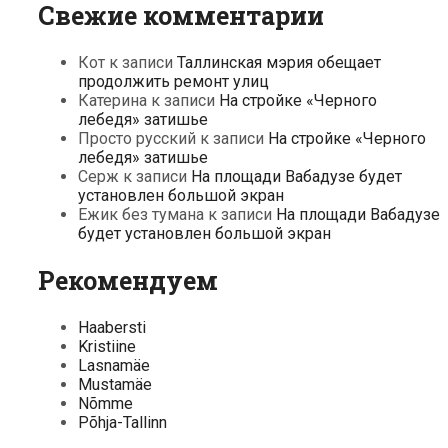
Свежие комментарии
Кот
к записи
Таллинская мэрия обещает
продолжить ремонт улиц
Катерина
к записи
На стройке «Черного
лебедя» затишье
Просто русский
к записи
На стройке «Черного
лебедя» затишье
Серж
к записи
На площади Вабадузе будет
установлен большой экран
Ежик без тумана
к записи
На площади Вабадузе
будет установлен большой экран
Рекомендуем
Haabersti
Kristiine
Lasnamäe
Mustamäe
Nõmme
Põhja-Tallinn