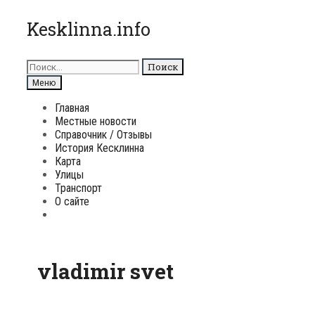
Перейти
Kesklinna.info
к
содержимому
Поиск
для:
Поиск
Меню
Главная
Местные новости
Справочник / Отзывы
История Кесклинна
Карта
Улицы
Транспорт
О сайте
Поиск
vladimir svet