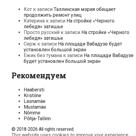
Кот
к записи
Таллинская мэрия обещает
продолжить ремонт улиц
Катерина
к записи
На стройке «Черного
лебедя» затишье
Просто русский
к записи
На стройке «Черного
лебедя» затишье
Серж
к записи
На площади Вабадузе будет
установлен большой экран
Ежик без тумана
к записи
На площади Вабадузе
будет установлен большой экран
Рекомендуем
Haabersti
Kristiine
Lasnamäe
Mustamäe
Nõmme
Põhja-Tallinn
© 2018-2026 All rights reserved.
This website uses cookies to improve your experience.