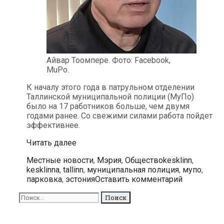
Айвар Тоомпере. Фото: Facebook,
MuPo.
К началу этого года в патрульном отделении
Таллинской муниципальной полиции (МуПо)
было на 17 работников больше, чем двумя
годами ранее. Со свежими силами работа пойдет
эффективнее.
Таллинская
Читать далее
муниципальная
Рубрики
Метки
Местные новости
,
Мэрия
,
Общество
kesklinn
,
полиция
kesklinna
,
tallinn
,
муниципальная полиция
,
мупо
,
усиливает
парковка
,
эстония
Оставить комментарий
свою
деятельность
Поиск
для: