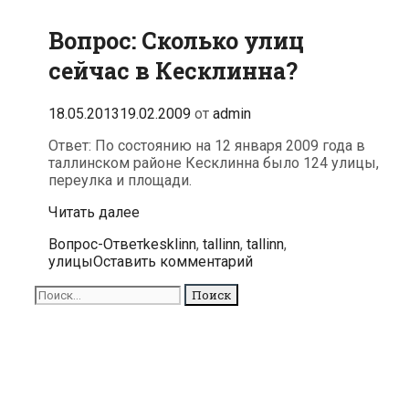
Вопрос: Сколько улиц
сейчас в Кесклинна?
18.05.2013
19.02.2009
от
admin
Ответ: По состоянию на 12 января 2009 года в
таллинском районе Кесклинна было 124 улицы,
переулка и площади.
Вопрос:
Читать далее
Сколько
Рубрики
Метки
Вопрос-Ответ
kesklinn
,
tallinn
,
tallinn
,
улиц
улицы
Оставить комментарий
сейчас
в
Поиск
Кесклинна?
для: