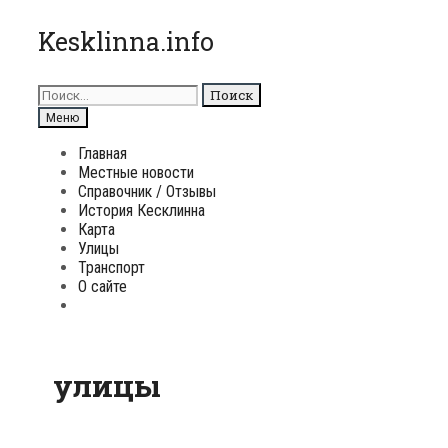
Перейти
Kesklinna.info
к
содержимому
Поиск
для:
Поиск
Меню
Главная
Местные новости
Справочник / Отзывы
История Кесклинна
Карта
Улицы
Транспорт
О сайте
Поиск
улицы