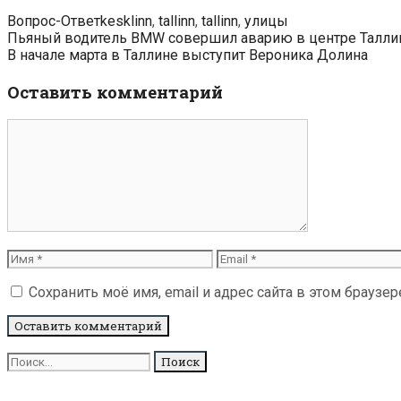
Рубрики
Метки
Вопрос-Ответ
kesklinn
,
tallinn
,
tallinn
,
улицы
Навигация
Пьяный водитель BMW совершил аварию в центре Талли
по
В начале марта в Таллине выступит Вероника Долина
записям
Оставить комментарий
Комментарий
Имя
Email
Сохранить моё имя, email и адрес сайта в этом брауз
Поиск
для: