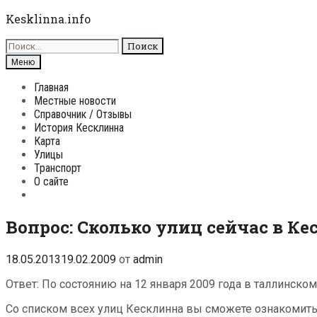
Перейти
Kesklinna.info
к
Поиск
содержимому
для:
Поиск
Меню
Главная
Местные новости
Справочник / Отзывы
История Кесклинна
Карта
Улицы
Транспорт
О сайте
Поиск
Вопрос: Сколько улиц сейчас в К
18.05.2013
19.02.2009
от
admin
Ответ: По состоянию на 12 января 2009 года в таллинско
Со списком всех улиц Кесклинна вы сможете ознакомит