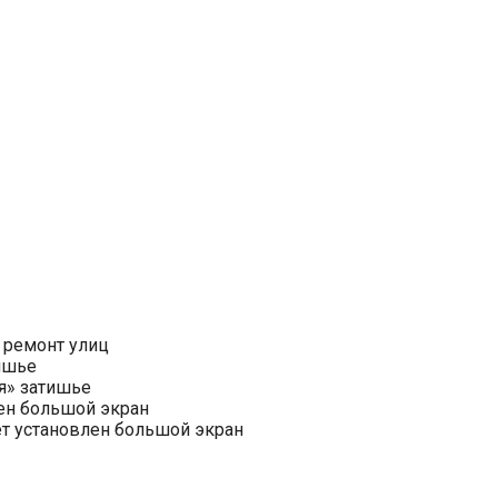
 ремонт улиц
ишье
я» затишье
ен большой экран
ет установлен большой экран