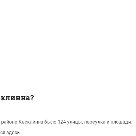
есклинна?
м районе Кесклинна было 124 улицы, переулка и площади.
ься
здесь
.