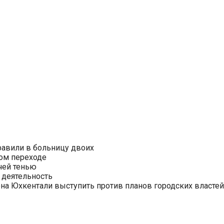
равили в больницу двоих
ом переходе
чей тенью
 деятельность
на Юхкентали выступить против планов городских властей