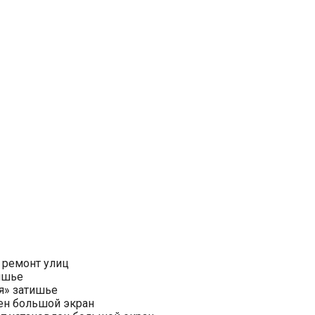
 ремонт улиц
ишье
я» затишье
ен большой экран