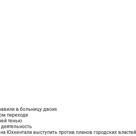
равили в больницу двоих
ом переходе
чей тенью
 деятельность
на Юхкентали выступить против планов городских властей