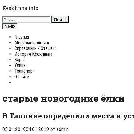
Перейти
Kesklinna.info
к
Поиск
содержимому
для:
Поиск
Меню
Главная
Местные новости
Справочник / Отзывы
История Кесклинна
Карта
Улицы
Транспорт
О сайте
Поиск
старые новогодние ёлки
В Таллине определили места и у
05.01.2019
04.01.2019
от
admin