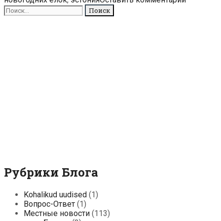
места
Поиск
и
для:
установили
контейнеры
для
утилизации
новогодних
елок
Рубрики Блога
Kohalikud uudised
(1)
Вопрос-Ответ
(1)
Местные новости
(113)