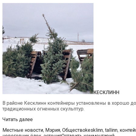
КЕСКЛИНН
В районе Кесклинн контейнеры установлены в хорошо дост
традиционных огненных скульптур.
В
Читать далее
Таллине
Рубрики
Метки
Местные новости
,
Мэрия
,
Общество
kesklinn
,
tallinn
,
контей
определили
новогодних ёлок
,
эстония
Оставить комментарий