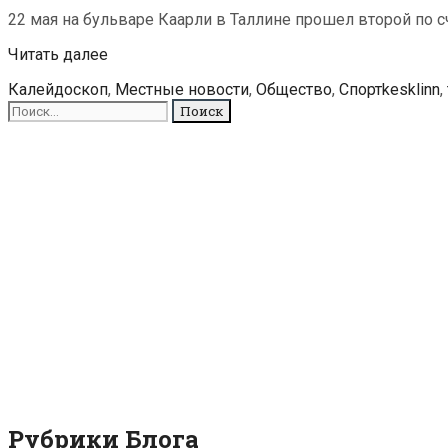
22 мая на бульваре Каарли в Таллине прошел второй по с
Сезон
Читать далее
мини-
Рубрики
Метки
Калейдоскоп
,
Местные новости
,
Общество
,
Спорт
kesklinn
,
юбок
Поиск
открыли
для:
забегом
на
шпильках
Рубрики Блога