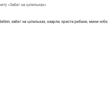
чету «Забег на шпильках».
tallinn
,
забег на шпильках
,
каарли
,
кристи ребане
,
мини-юбк