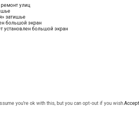
 ремонт улиц
ишье
я» затишье
ен большой экран
ет установлен большой экран
sume you're ok with this, but you can opt-out if you wish.
Accep