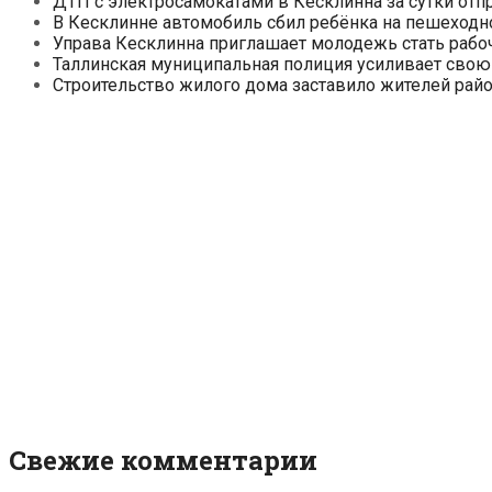
ДТП с электросамокатами в Кесклинна за сутки отп
В Кесклинне автомобиль сбил ребёнка на пешеходн
Управа Кесклинна приглашает молодежь стать рабо
Таллинская муниципальная полиция усиливает свою
Строительство жилого дома заставило жителей райо
Свежие комментарии