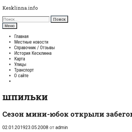
Перейти
Kesklinna.info
к
Поиск
содержимому
для:
Поиск
Меню
Главная
Местные новости
Справочник / Отзывы
История Кесклинна
Карта
Улицы
Транспорт
О сайте
Поиск
шпильки
Сезон мини-юбок открыли забег
02.01.2019
23.05.2008
от
admin