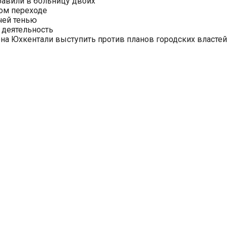
равили в больницу двоих
ом переходе
чей тенью
 деятельность
на Юхкентали выступить против планов городских властей