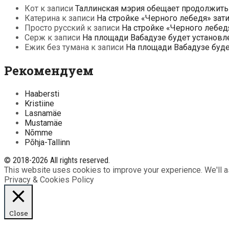
Кот
к записи
Таллинская мэрия обещает продолжить
Катерина
к записи
На стройке «Черного лебедя» зат
Просто русский
к записи
На стройке «Черного лебед
Серж
к записи
На площади Вабадузе будет установл
Ежик без тумана
к записи
На площади Вабадузе буд
Рекомендуем
Haabersti
Kristiine
Lasnamäe
Mustamäe
Nõmme
Põhja-Tallinn
© 2018-2026 All rights reserved.
This website uses cookies to improve your experience. We'll as
Privacy & Cookies Policy
Close