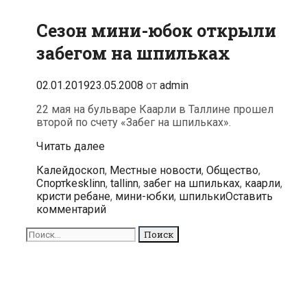
Сезон мини-юбок открыли
забегом на шпильках
02.01.2019
23.05.2008
от
admin
22 мая на бульваре Каарли в Таллине прошел
второй по счету «Забег на шпильках».
Сезон
Читать далее
мини-
Рубрики
Калейдоскоп
,
Местные новости
,
Общество
,
юбок
Метки
Спорт
kesklinn
,
tallinn
,
забег на шпильках
,
каарли
,
открыли
кристи ребане
,
мини-юбки
,
шпильки
Оставить
забегом
комментарий
на
шпильках
Поиск
для: