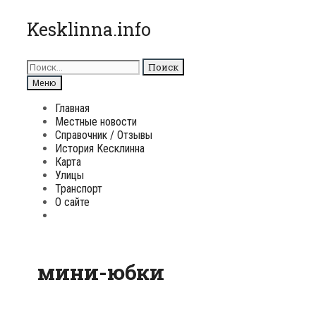
Перейти
Kesklinna.info
к
содержимому
Поиск
для:
Поиск
Меню
Главная
Местные новости
Справочник / Отзывы
История Кесклинна
Карта
Улицы
Транспорт
О сайте
Поиск
мини-юбки