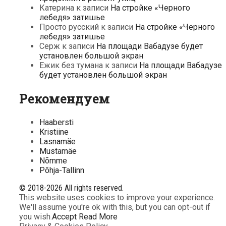
Катерина
к записи
На стройке «Черного
лебедя» затишье
Просто русский
к записи
На стройке «Черного
лебедя» затишье
Серж
к записи
На площади Вабадузе будет
установлен большой экран
Ежик без тумана
к записи
На площади Вабадузе
будет установлен большой экран
Рекомендуем
Haabersti
Kristiine
Lasnamäe
Mustamäe
Nõmme
Põhja-Tallinn
© 2018-2026 All rights reserved.
This website uses cookies to improve your experience.
We'll assume you're ok with this, but you can opt-out if
you wish.
Accept
Read More