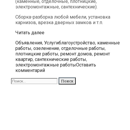
(каменные, отделочные, плотницкие,
электромонтажные, сантехнические).
Сборка-разборка любой мебели, установка
карнизов, врезка дверных замков и т.п.
Косметический
Читать далее
и
Рубрики
Метки
Объявления
,
Услуги
благоустройство
,
каменные
капитальный
работы
,
озеленение
,
отделочные работы
,
ремонт
плотницкие работы
,
ремонт домов
,
ремонт
квартир
квартир
,
сантехнические работы
,
и
электромонтажные работы
Оставить
домов
комментарий
в
городе
Поиск
Таллинне
для: