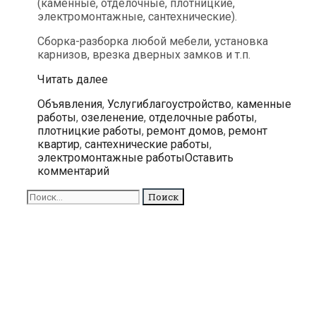
(каменные, отделочные, плотницкие,
электромонтажные, сантехнические).
Сборка-разборка любой мебели, установка
карнизов, врезка дверных замков и т.п.
Косметический
Читать далее
и
Рубрики
Метки
Объявления
,
Услуги
благоустройство
,
каменные
капитальный
работы
,
озеленение
,
отделочные работы
,
ремонт
плотницкие работы
,
ремонт домов
,
ремонт
квартир
квартир
,
сантехнические работы
,
и
электромонтажные работы
Оставить
домов
комментарий
в
городе
Поиск
Таллинне
для: