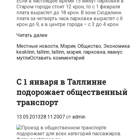
Если в настоящее время 15 минут парковки в
Старом городе стоит 12 крон, то с 1 февраля
плата вырастет до 18 крон. В зоне Сюдалинн
плата за четверть часа парковки вырастет с 6
крон до 9, а в центре города – с 3 до 4 крон.
С
Читать далее
1
Рубрики
Мет
Местные новости
,
Мэрия
,
Общество
,
Экономика
февраля
kesklinn
,
tallinn
,
tallinn
,
мэрия
,
парковка
,
яаанус
в
мутли
Оставить комментарий
Таллинне
подорожает
парковка
С 1 января в Таллинне
подорожает общественный
транспорт
13.05.2013
28.11.2007
от
admin