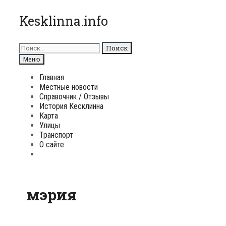
Перейти
Kesklinna.info
к
содержимому
Поиск
для:
Поиск
Меню
Главная
Местные новости
Справочник / Отзывы
История Кесклинна
Карта
Улицы
Транспорт
О сайте
Поиск
мэрия