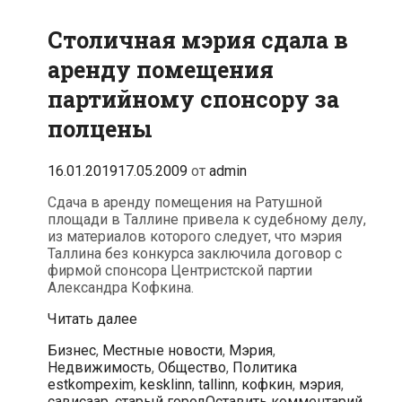
Столичная мэрия сдала в
аренду помещения
партийному спонсору за
полцены
16.01.2019
17.05.2009
от
admin
Сдача в аренду помещения на Ратушной
площади в Таллине привела к судебному делу,
из материалов которого следует, что мэрия
Таллина без конкурса заключила договор с
фирмой спонсора Центристской партии
Александра Кофкина.
Столичная
Читать далее
мэрия
Рубрики
Бизнес
,
Местные новости
,
Мэрия
,
сдала
Метки
Недвижимость
,
Общество
,
Политика
в
estkompexim
,
kesklinn
,
tallinn
,
кофкин
,
мэрия
,
аренду
сависаар
,
старый город
Оставить комментарий