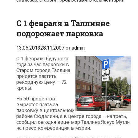
помещения
партийному
спонсору
за
С 1 февраля в Таллинне
полцены
подорожает парковка
13.05.2013
28.11.2007
от
admin
С 1 февраля будущего
года за час парковки в
Старом городе Таллина
придется платить
рекордную цену — 72
кроны.
На 50 процентов
вырастет плата за
парковку в центральном
районе Сюдалинн, а в центре города – на треть,
сообщил сегодня вице-мэр Таллина Яанус Мутли
на пресс-конференции в мэрии.