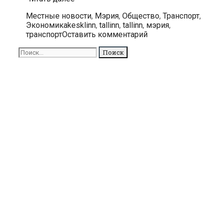
1
Рубрики
Местные новости
,
Мэрия
,
Общество
,
Транспорт
,
января
Метки
Экономика
kesklinn
,
tallinn
,
tallinn
,
мэрия
,
в
транспорт
Оставить комментарий
Таллинне
подорожает
Поиск
общественный
для:
транспорт