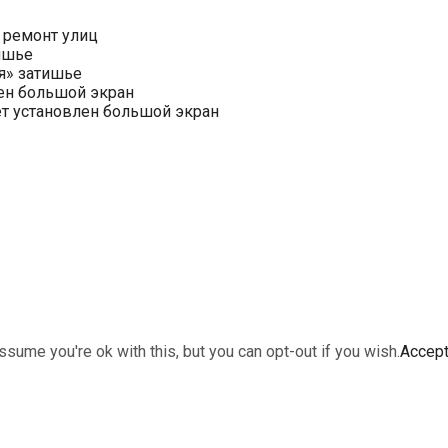
 ремонт улиц
ишье
я» затишье
ен большой экран
ет установлен большой экран
sume you're ok with this, but you can opt-out if you wish.
Accep