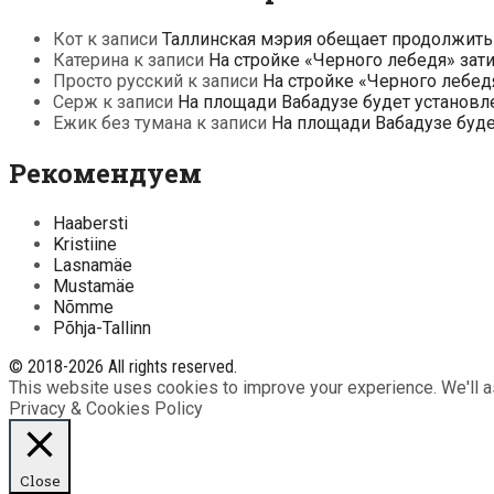
Кот
к записи
Таллинская мэрия обещает продолжить
Катерина
к записи
На стройке «Черного лебедя» зат
Просто русский
к записи
На стройке «Черного лебед
Серж
к записи
На площади Вабадузе будет установл
Ежик без тумана
к записи
На площади Вабадузе буд
Рекомендуем
Haabersti
Kristiine
Lasnamäe
Mustamäe
Nõmme
Põhja-Tallinn
© 2018-2026 All rights reserved.
This website uses cookies to improve your experience. We'll as
Privacy & Cookies Policy
Close