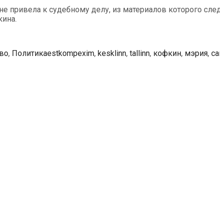
е привела к судебному делу, из материалов которого след
кина.
Метки
во
,
Политика
estkompexim
,
kesklinn
,
tallinn
,
кофкин
,
мэрия
,
са