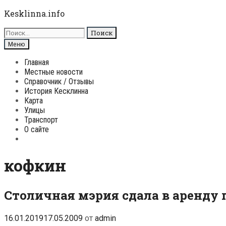
Перейти
Kesklinna.info
к
Поиск
содержимому
для:
Поиск
Меню
Главная
Местные новости
Справочник / Отзывы
История Кесклинна
Карта
Улицы
Транспорт
О сайте
Поиск
кофкин
Столичная мэрия сдала в аренду
16.01.2019
17.05.2009
от
admin