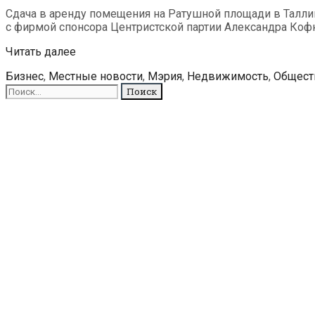
Сдача в аренду помещения на Ратушной площади в Таллин
с фирмой спонсора Центристской партии Александра Коф
Столичная
Читать далее
мэрия
Рубрики
Бизнес
,
Местные новости
,
Мэрия
,
Недвижимость
,
Общест
сдала
Поиск
в
для:
аренду
помещения
партийному
спонсору
за
полцены