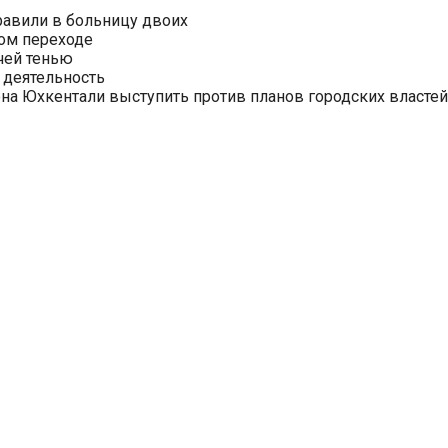
равили в больницу двоих
ом переходе
чей тенью
 деятельность
на Юхкентали выступить против планов городских властей