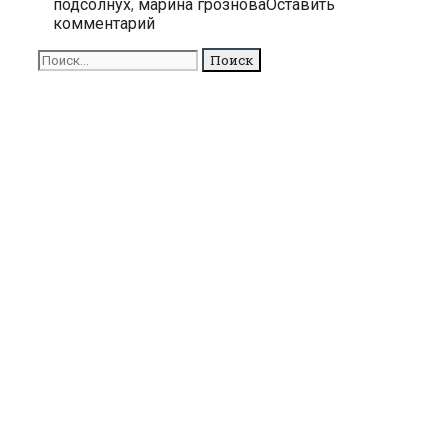
подсолнух
,
марина грознова
Оставить
55
комментарий
лет
Поиск
для: