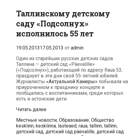
Таллинскому детскому
саду «Подсолнух»
исполнилось 55 лет
19.05.2013
17.05.2013
от
admin
Один из старейших русских детских садов
Таллина — детский сад «Päevalille»
(«Подсолнух»), работающий по адресу Raua 53,
празднует в эти дни свой 55-летний юбилей.
Журналисты
«Актуальной Камеры»
побывала на
приуроченном к празднику концерте и
пообщались с воспитанниками, среди которых
есть и эстонские дети.
Таллинскому
Читать далее
детскому
Рубрики
Метки
Местные новости
,
Образование
,
Общество
саду
kesklinn
,
kesklinna
,
lasteaed
,
raua
,
tallinn
,
tallinn
,
«Подсолнух»
детский сад
,
детский сад päevalille
,
детский сад
исполнилось