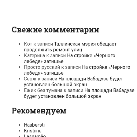
Свежие комментарии
Кот
к записи
Таллинская мэрия обещает
продолжить ремонт улиц
Катерина
к записи
На стройке «Черного
лебедя» затишье
Просто русский
к записи
На стройке «Черного
лебедя» затишье
Серж
к записи
На площади Вабадузе будет
установлен большой экран
Ежик без тумана
к записи
На площади Вабадузе
будет установлен большой экран
Рекомендуем
Haabersti
Kristiine
Lasnamäe