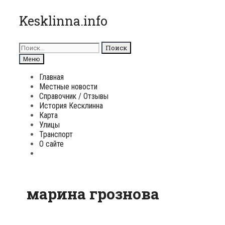
Перейти
Kesklinna.info
к
содержимому
Поиск
для:
Поиск
Меню
Главная
Местные новости
Справочник / Отзывы
История Кесклинна
Карта
Улицы
Транспорт
О сайте
Поиск
марина грознова