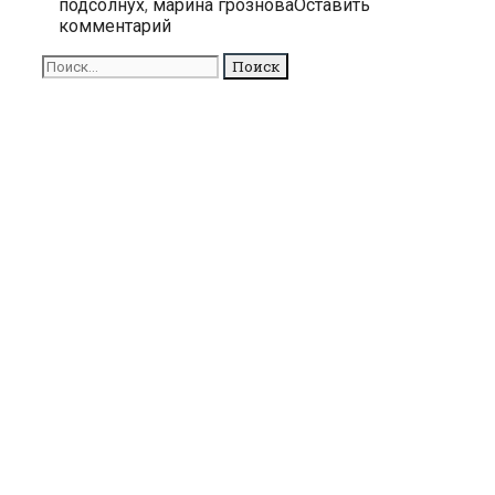
подсолнух
,
марина грознова
Оставить
55
комментарий
лет
Поиск
для: