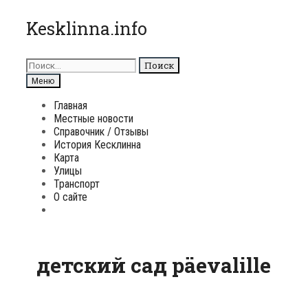
Перейти
Kesklinna.info
к
содержимому
Поиск
для:
Поиск
Меню
Главная
Местные новости
Справочник / Отзывы
История Кесклинна
Карта
Улицы
Транспорт
О сайте
Поиск
детский сад päevalille