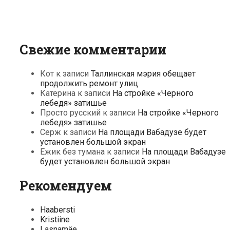
Свежие комментарии
Кот
к записи
Таллинская мэрия обещает
продолжить ремонт улиц
Катерина
к записи
На стройке «Черного
лебедя» затишье
Просто русский
к записи
На стройке «Черного
лебедя» затишье
Серж
к записи
На площади Вабадузе будет
установлен большой экран
Ежик без тумана
к записи
На площади Вабадузе
будет установлен большой экран
Рекомендуем
Haabersti
Kristiine
Lasnamäe