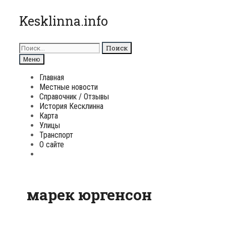
Перейти
Kesklinna.info
к
содержимому
Поиск
для:
Поиск
Меню
Главная
Местные новости
Справочник / Отзывы
История Кесклинна
Карта
Улицы
Транспорт
О сайте
Поиск
марек юргенсон