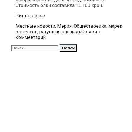
Стоимость елки составила 12 160 крон.
В
Читать далее
понедельник
Рубрики
Метки
Местные новости
,
Мэрия
,
Общество
елка
,
марек
на
юргенсон
,
ратушная площадь
Оставить
Ратушной
комментарий
площади
установят
Поиск
рождественскую
для:
елку