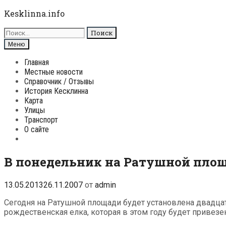
Перейти
Kesklinna.info
к
Поиск
содержимому
для:
Поиск
Меню
Главная
Местные новости
Справочник / Отзывы
История Кесклинна
Карта
Улицы
Транспорт
О сайте
Поиск
В понедельник на Ратушной площ
13.05.2013
26.11.2007
от
admin
Сегодня на Ратушной площади будет установлена двадц
рождественская елка, которая в этом году будет привезе