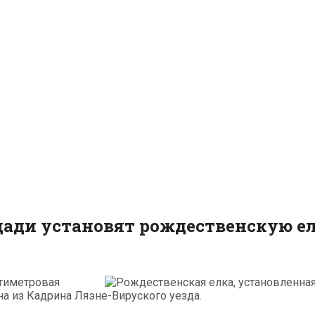
ади установят рождественскую е
атиметровая
на из Кадрина Ляэне-Вируского уезда.