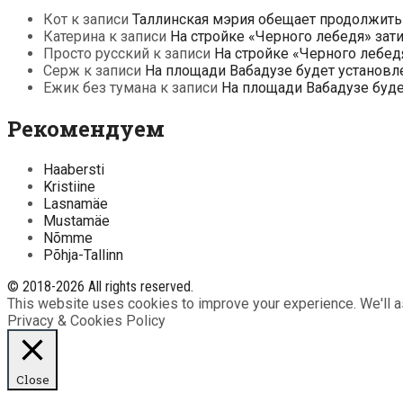
Кот
к записи
Таллинская мэрия обещает продолжить
Катерина
к записи
На стройке «Черного лебедя» зат
Просто русский
к записи
На стройке «Черного лебед
Серж
к записи
На площади Вабадузе будет установл
Ежик без тумана
к записи
На площади Вабадузе буд
Рекомендуем
Haabersti
Kristiine
Lasnamäe
Mustamäe
Nõmme
Põhja-Tallinn
© 2018-2026 All rights reserved.
This website uses cookies to improve your experience. We'll as
Privacy & Cookies Policy
Close