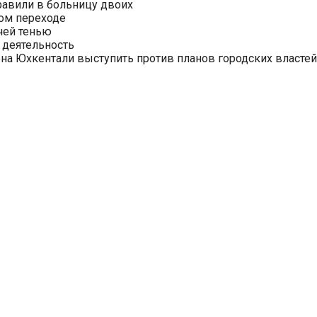
равили в больницу двоих
ом переходе
чей тенью
 деятельность
на Юхкентали выступить против планов городских властей