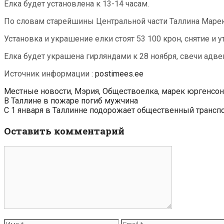
Елка будет установлена к 13-14 часам.
По словам старейшины Центральной части Таллина Марека
Установка и украшение елки стоят 53 100 крон, снятие и у
Елка будет украшена гирляндами к 28 ноября, свечи адвент
Источник информации :
postimees.ee
Рубрики
Метки
Местные новости
,
Мэрия
,
Общество
елка
,
марек юргенсон
Навигация
В Таллине в пожаре погиб мужчина
по
С 1 января в Таллинне подорожает общественный трансп
записям
Оставить комментарий
Комментарий
Имя
Email