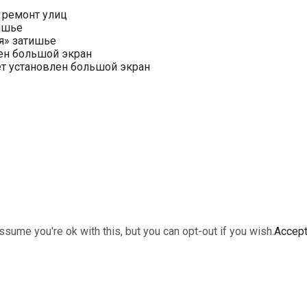
 ремонт улиц
ишье
я» затишье
ен большой экран
ет установлен большой экран
sume you're ok with this, but you can opt-out if you wish.
Accep