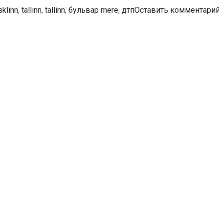
тки
sklinn
,
tallinn
,
tallinn
,
бульвар mere
,
дтп
Оставить комментари