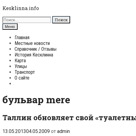
Перейти
Kesklinna.info
к
Поиск
содержимому
для:
Поиск
Меню
Главная
Местные новости
Справочник / Отзывы
История Кесклинна
Карта
Улицы
Транспорт
О сайте
Поиск
бульвар mere
Таллин обновляет свой «туалетн
13.05.2013
04.05.2009
от
admin