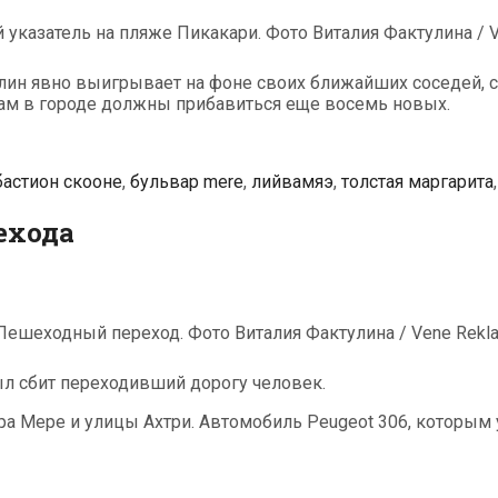
ин явно выигрывает на фоне своих ближайших соседей, сч
там в городе должны прибавиться еще восемь новых.
бастион скооне
,
бульвар mere
,
лийвамяэ
,
толстая маргарита
ехода
ыл сбит переходивший дорогу человек.
а Мере и улицы Ахтри. Автомобиль Peugeot 306, которым 