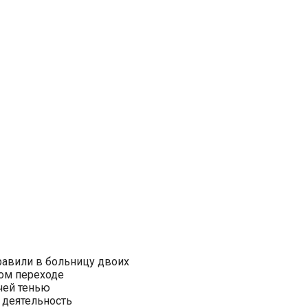
равили в больницу двоих
ом переходе
чей тенью
 деятельность