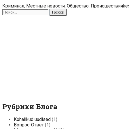
Таллине
Рубрики
Ме
Криминал
,
Местные новости
,
Общество
,
Происшествия
ke
на
Поиск
переходе
для:
сбили
пешехода
Рубрики Блога
Kohalikud uudised
(1)
Вопрос-Ответ
(1)