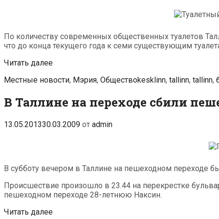
По количеству современных общественных туалетов Талл
что до конца текущего года к семи существующим туале
Таллин
Читать далее
обновляет
Рубрики
Метки
Местные новости
,
Мэрия
,
Общество
kesklinn
,
tallinn
,
tallinn
,
свой
«туалетный
В Таллине на переходе сбили пеш
парк»
13.05.2013
30.03.2009
от
admin
В субботу вечером в Таллине на пешеходном переходе б
Происшествие произошло в 23.44 на перекрестке бульвар
пешеходном переходе 28-летнюю Наксин.
В
Читать далее