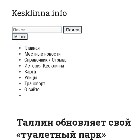
Перейти
Kesklinna.info
к
содержимому
Поиск
для:
Поиск
Меню
Главная
Местные новости
Справочник / Отзывы
История Кесклинна
Карта
Улицы
Транспорт
О сайте
Поиск
Таллин обновляет свой
«туалетный парк»