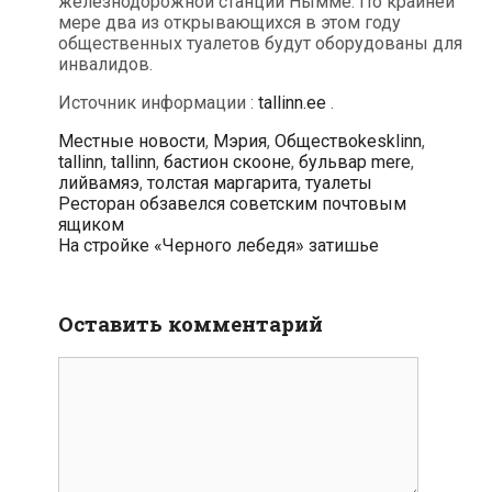
железнодорожной станции Нымме. По крайней
мере два из открывающихся в этом году
общественных туалетов будут оборудованы для
инвалидов.
Источник информации :
tallinn.ee
.
Рубрики
Метки
Местные новости
,
Мэрия
,
Общество
kesklinn
,
tallinn
,
tallinn
,
бастион скооне
,
бульвар mere
,
лийвамяэ
,
толстая маргарита
,
туалеты
Навигация
Ресторан обзавелся советским почтовым
по
ящиком
записям
На стройке «Черного лебедя» затишье
Оставить комментарий
Комментарий