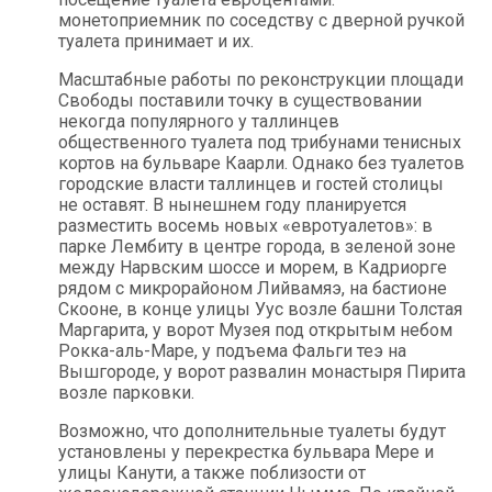
монетоприемник по соседству с дверной ручкой
туалета принимает и их.
Масштабные работы по реконструкции площади
Свободы поставили точку в существовании
некогда популярного у таллинцев
общественного туалета под трибунами тенисных
кортов на бульваре Каарли. Однако без туалетов
городские власти таллинцев и гостей столицы
не оставят. В нынешнем году планируется
разместить восемь новых «евротуалетов»: в
парке Лембиту в центре города, в зеленой зоне
между Нарвским шоссе и морем, в Кадриорге
рядом с микрорайоном Лийвамяэ, на бастионе
Скооне, в конце улицы Уус возле башни Толстая
Маргарита, у ворот Музея под открытым небом
Рокка-аль-Маре, у подъема Фальги теэ на
Вышгороде, у ворот развалин монастыря Пирита
возле парковки.
Возможно, что дополнительные туалеты будут
установлены у перекрестка бульвара Мере и
улицы Канути, а также поблизости от