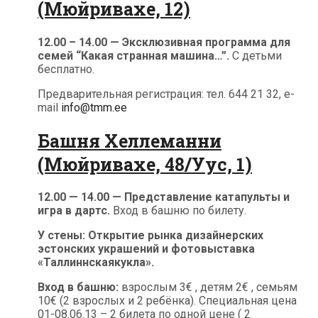
(Мюйривахе, 12)
12.00 – 14.00 — Эксклюзивная программа для
семей “Какая странная машина…”.
С детьми
бесплатно.
Предварительная регистрация: тел. 644 21 32, e-
mail
info@tmm.ee
Башня Хеллеманни
(Мюйривахе, 48/Уус, 1)
12.00 — 14.00 — Представление катапульты и
игра в дартс.
Вход в башню по билету.
У стены:
Открытие рынка дизайнерских
эстонских украшений и фотовыставка
«Таллиннскаякукла».
Вход в башню:
взрослым 3€ , детям 2€ , семьям
10€ (2 взрослых и 2 ребёнка). Специальная цена
01-08.06.13 – 2 билета по одной цене ( 2