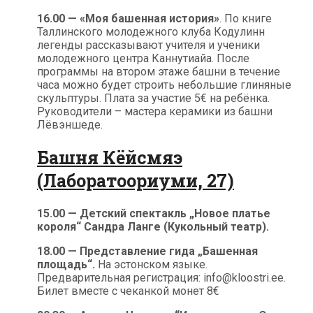
16.00 — «Моя башенная история»
. По книге
Таллинского молодежного клуба Кодулинн
легенды рассказывают учителя и ученики
молодежного центра Каннутиайа. После
программы на втором этаже башни в течение
часа можно будет строить небольшие глиняные
скульптуры. Плата за участие 5€ на ребёнка.
Руководители – мастера керамики из башни
Лёвэншеде.
Башня Кёйсмяэ
(Лаборатоориуми, 27)
15.00 — Детский спектакль „Новое платье
короля“ Сандра Ланге (Кукольный театр).
18.00 — Представление гида „Башенная
площадь“.
На эстонском языке.
Предварительная регистрация: info@kloostri.ee.
Билет вместе с чеканкой монет 8€