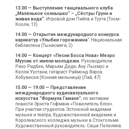
13.00 — Выступление танцевального клуба
„Маленькое солнышко“ – „Сёстры Грунн и
живая вода“.
Игровой дом Пийпа и Туута (Тоом-
Кооли, 13)
14.00 — Открытие международного конкурса
карикатур «Улыбки горожанина
“. Национальная
библиотека (Тынисмяги, 2)
14.00 — Концерт «Песни Босса Нова» Меэро
Муусик от имени молодежи.
Руководители
Рихо Ридбек, Мирьям Деде, Ану Лыхмус и
Келли Уустани, гитарист Раймонд Вирса.
Хобувески (Конная мельница) (Лай, 47)
15.00 — 19.00 — Представление
международного аудиовизуального
искусства “Формула Гамахе”
, по мотивам
повести Эрнста Гофмана «Повелитель блох».
При участии студентов Эстонской академии
музыки и театра, Художественной академии и
Королевского колледжа музыки в Стокгольме.
Художественный руководитель: Саша Пепеляев.