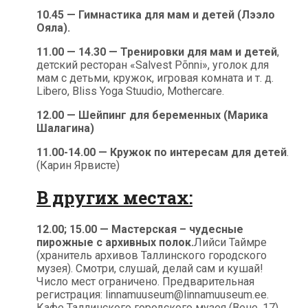
10.45 — Гимнастика для мам и детей (Лээло
Ояла).
11.00 — 14.30 — Тренировки для мам и детей
,
детский ресторан «Salvest Põnni», уголок для
мам с детьми, кружок, игровая комната и т. д.
Libero, Bliss Yoga Stuudio, Mothercare.
12.00 — Шейпинг для беременных (Марика
Шалагина)
11.00-14.00 — Кружок по интересам для детей
.
(Карин Ярвисте)
В других местах:
12.00; 15.00 — Мастерская – чудесные
пирожные с архивных полок.
Лийси Таймре
(хранитель архивов Таллинского городского
музея). Смотри, слушай, делай сам и кушай!
Число мест ограничено. Предварительная
регистрация: linnamuuseum@linnamuuseum.ee.
Кафе Таллинского городского музея (Вене, 17).