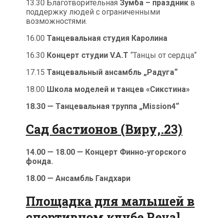
13.30 Благотворительная
Зумба – праздник
в
поддержку людей с ограниченными
возможностями.
16.00
Танцевальная студия Каролина
16.30
Концерт студии V.A.T
“Танцы от сердца“
17.15
Танцевальный ансамбль „Радуга“
18.00
Школа моделей и танцев «Сикстина»
18.30 — Танцевальная труппа „Mission4“
Сад бастионов (Виру,.23)
14.00 — 18.00 — Концерт Финно-угорского
фонда.
18.00 — Ансамбль Гандхари
Площадка для малышей в
спортивном клубе Reval