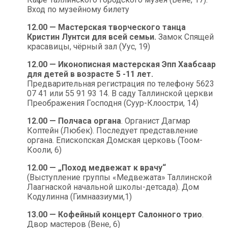
Вход по музейному билету
12.00 — Мастерская творческого танца
Кристин Лунтси для всей семьи.
Замок Спящей
красавицы, чёрный зал (Уус, 19)
12.00 — Иконописная мастерская Эпп Хаабсаар
для детей в возрасте 5 -11 лет.
Предварительная регистрация по телефону 5623
07 41 или 55 91 93 14. В саду Таллинской церкви
Преображения Господня (Суур-Клоостри, 14)
12.00 — Полчаса органа
. Органист Дагмар
Коптейн (Любек). Последует представление
органа. Епископская Домская церковь (Тоом-
Кооли, 6)
12.00 — „Поход медвежат к врачу“
(Выступление группы «Медвежата» Таллинской
Лаагнаской начальной школы-детсада). Дом
Кодулинна (Гимнаазиуми,1)
13.00 — Кофейный концерт Салонного трио
.
Двор мастеров (Вене, 6)