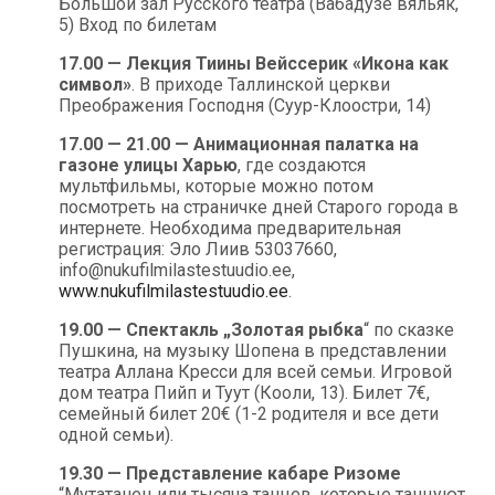
Большой зал Русского театра (Вабадузе вяльяк,
5) Вход по билетам
17.00 — Лекция Тиины Вейссерик «Икона как
символ»
. В приходе Таллинской церкви
Преображения Господня (Суур-Клоостри, 14)
17.00 — 21.00 — Анимационная палатка на
газоне улицы Харью
, где создаются
мультфильмы, которые можно потом
посмотреть на страничке дней Старого города в
интернете. Необходима предварительная
регистрация: Эло Лиив 53037660,
info@nukufilmilastestuudio.ee,
www.nukufilmilastestuudio.ee
.
19.00 — Спектакль „Золотая рыбка
“ по сказке
Пушкина, на музыку Шопена в представлении
театра Аллана Кресси для всей семьи. Игровой
дом театра Пийп и Туут (Кооли, 13). Билет 7€,
семейный билет 20€ (1-2 родителя и все дети
одной семьи).
19.30 — Представление кабаре Ризоме
“Мутатанец или тысяча танцев, которые танцуют