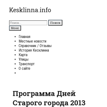
Перейти
Kesklinna.info
к
содержимому
Поиск
для:
Поиск
Меню
Главная
Местные новости
Справочник / Отзывы
История Кесклинна
Карта
Улицы
Транспорт
О сайте
Поиск
Программа Дней
Старого города 2013