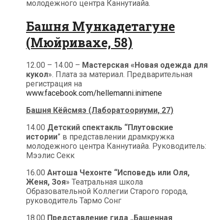
молодежного центра Каннутиайа.
Башня Мункадетагуне
(Мюйривахе, 58)
12.00 – 14.00 –
Мастерская «Новая одежда для
кукол
». Плата за материал. Предварительная
регистрация на
www.facebook.com/hellemanni.inimene
Башня Кёйсмяэ (Лаборатоориуми, 27)
14.00
Детский спектакль “Плутовские
истории
” в представлении драмкружка
молодежного центра Каннутиайа. Руководитель:
Мээлис Секк
16.00
Антоша Чехонте “Исповедь или Оля,
Женя, Зоя
» Театральная школа
Образовательной Коллегии Старого города,
руководитель Тармо Сонг
18.00
Представление гида „Башенная