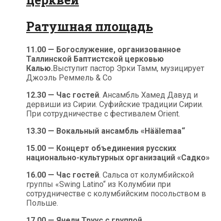
Ратушная площадь
11.00 — Богослужение, организованное
Таллинской Баптистской церковью
Калью.
Выступит пастор Эрки Тамм, музицирует
Джоэль Реммель & Co
12.30 — Час гостей
. Ансамбль Хамед Давуд и
дервиши из Сирии. Суфийские традиции Сирии.
При сотрудничестве с фестивалем Orient.
13.30 — Вокальный ансамбль «Häälemaa“
15.00 — Концерт объединения русских
национально-культурных организаций «Садко»
16.00 — Час гостей
. Сальса от колумбийской
группы «Swing Latino“ из Колумбии при
сотрудничестве с колумбийским посольством в
Польше.
17.00 — Янели Труус с группой