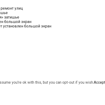
 ремонт улиц
ишье
я» затишье
ен большой экран
ет установлен большой экран
sume you're ok with this, but you can opt-out if you wish.
Accep