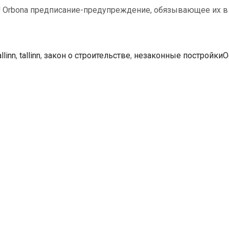
 Orbona предписание-предупреждение, обязывающее их в 
и
allinn
,
tallinn
,
закон о строительстве
,
незаконные постройки
О