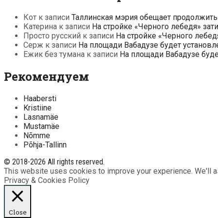
Кот
к записи
Таллинская мэрия обещает продолжить
Катерина
к записи
На стройке «Черного лебедя» зат
Просто русский
к записи
На стройке «Черного лебед
Серж
к записи
На площади Вабадузе будет установл
Ежик без тумана
к записи
На площади Вабадузе буд
Рекомендуем
Haabersti
Kristiine
Lasnamäe
Mustamäe
Nõmme
Põhja-Tallinn
© 2018-2026 All rights reserved.
This website uses cookies to improve your experience. We'll as
Privacy & Cookies Policy
Close