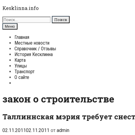
Перейти
Kesklinna.info
к
Поиск
содержимому
для:
Поиск
Меню
Главная
Местные новости
Справочник / Отзывы
История Кесклинна
Карта
Улицы
Транспорт
О сайте
Поиск
закон о строительстве
Таллиннская мэрия требует снес
02.11.2011
02.11.2011
от
admin