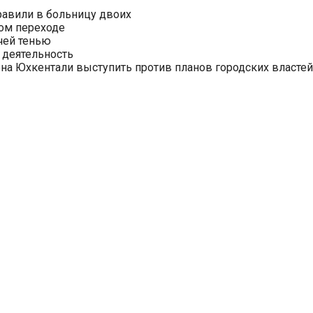
равили в больницу двоих
ом переходе
чей тенью
 деятельность
на Юхкентали выступить против планов городских властей