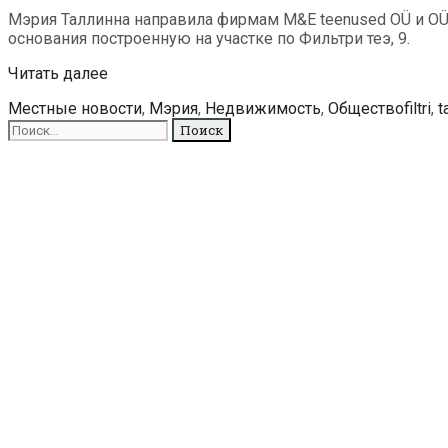
Мэрия Таллинна направила фирмам M&E teenused OÜ и OÜ
основания построенную на участке по Фильтри теэ, 9.
Таллиннская
Читать далее
мэрия
Рубрики
Метк
Местные новости
,
Мэрия
,
Недвижимость
,
Общество
filtri
,
t
требует
Поиск
снести
для:
незаконно
построенную
шинную
мастерскую