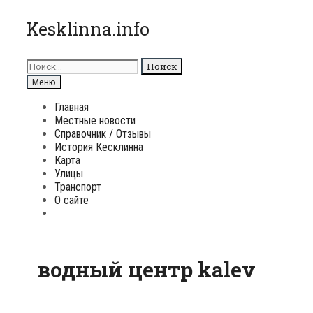
Перейти
Kesklinna.info
к
содержимому
Поиск
для:
Поиск
Меню
Главная
Местные новости
Справочник / Отзывы
История Кесклинна
Карта
Улицы
Транспорт
О сайте
Поиск
водный центр kalev