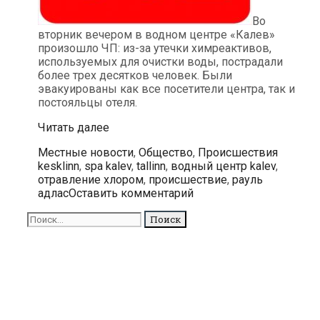
Во
вторник вечером в водном центре «Калев»
произошло ЧП: из-за утечки химреактивов,
используемых для очистки воды, пострадали
более трех десятков человек. Были
эвакуированы как все посетители центра, так и
постояльцы отеля.
ЧП
Читать далее
в
Рубрики
Метки
Местные новости
,
Общество
,
Происшествия
центре
kesklinn
,
spa kalev
,
tallinn
,
водный центр kalev
,
«Калев»:
отравление хлором
,
происшествие
,
рауль
отравились
адлас
Оставить комментарий
десятки
человек
Поиск
для: