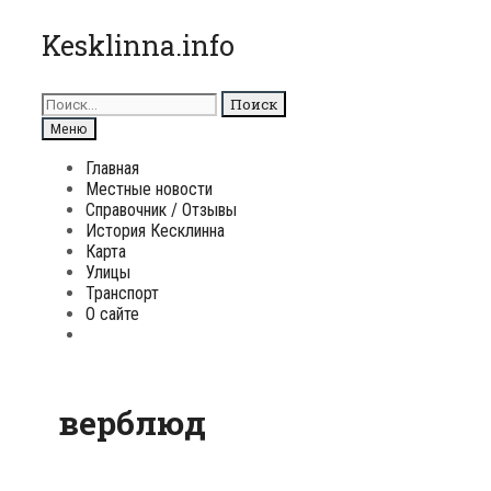
Перейти
Kesklinna.info
к
содержимому
Поиск
для:
Поиск
Меню
Главная
Местные новости
Справочник / Отзывы
История Кесклинна
Карта
Улицы
Транспорт
О сайте
Поиск
верблюд