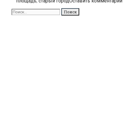
площадь
,
старый город
Оставить комментарий
Ратушную
площадь
Поиск
для: