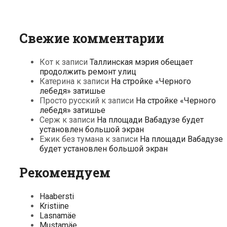
Свежие комментарии
Кот
к записи
Таллинская мэрия обещает
продолжить ремонт улиц
Катерина
к записи
На стройке «Черного
лебедя» затишье
Просто русский
к записи
На стройке «Черного
лебедя» затишье
Серж
к записи
На площади Вабадузе будет
установлен большой экран
Ежик без тумана
к записи
На площади Вабадузе
будет установлен большой экран
Рекомендуем
Haabersti
Kristiine
Lasnamäe
Mustamäe