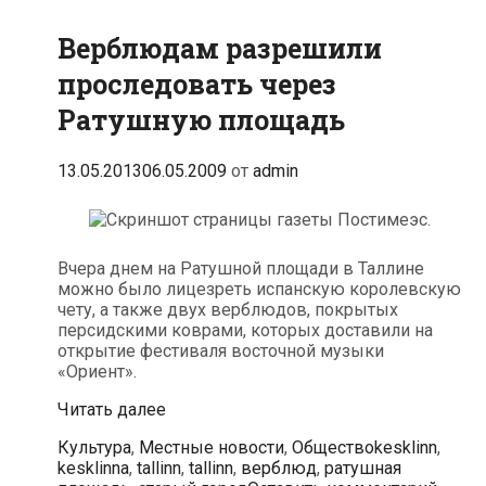
Верблюдам разрешили
проследовать через
Ратушную площадь
13.05.2013
06.05.2009
от
admin
Вчера днем на Ратушной площади в Таллине
можно было лицезреть испанскую королевскую
чету, а также двух верблюдов, покрытых
персидскими коврами, которых доставили на
открытие фестиваля восточной музыки
«Ориент».
Верблюдам
Читать далее
разрешили
Рубрики
Метки
Культура
,
Местные новости
,
Общество
kesklinn
,
проследовать
kesklinna
,
tallinn
,
tallinn
,
верблюд
,
ратушная
через