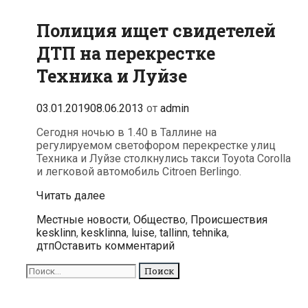
Полиция ищет свидетелей
ДТП на перекрестке
Техника и Луйзе
03.01.2019
08.06.2013
от
admin
Сегодня ночью в 1.40 в Таллине на
регулируемом светофором перекрестке улиц
Техника и Луйзе столкнулись такси Toyota Corolla
и легковой автомобиль Citroen Berlingo.
Полиция
Читать далее
ищет
Рубрики
Метки
Местные новости
,
Общество
,
Происшествия
свидетелей
kesklinn
,
kesklinna
,
luise
,
tallinn
,
tehnika
,
ДТП
дтп
Оставить комментарий
на
перекрестке
Поиск
Техника
для:
и
Луйзе