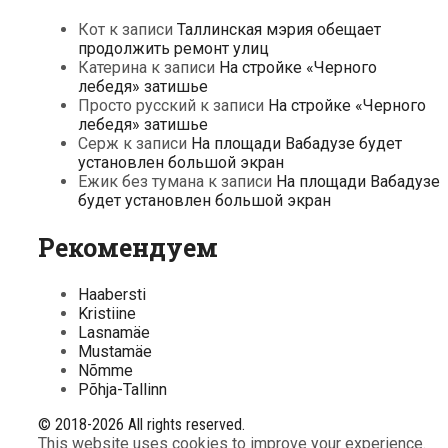
Кот
к записи
Таллинская мэрия обещает
продолжить ремонт улиц
Катерина
к записи
На стройке «Черного
лебедя» затишье
Просто русский
к записи
На стройке «Черного
лебедя» затишье
Серж
к записи
На площади Вабадузе будет
установлен большой экран
Ежик без тумана
к записи
На площади Вабадузе
будет установлен большой экран
Рекомендуем
Haabersti
Kristiine
Lasnamäe
Mustamäe
Nõmme
Põhja-Tallinn
© 2018-2026 All rights reserved.
This website uses cookies to improve your experience.