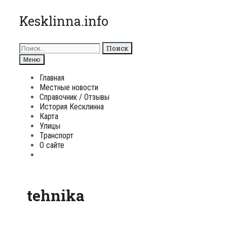
Перейти
Kesklinna.info
к
содержимому
Поиск
для:
Поиск
Меню
Главная
Местные новости
Справочник / Отзывы
История Кесклинна
Карта
Улицы
Транспорт
О сайте
Поиск
tehnika