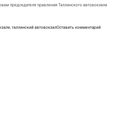
ловам председателя правления Таллинского автовокзала
кзале
,
таллинский автовокзал
Оставить комментарий