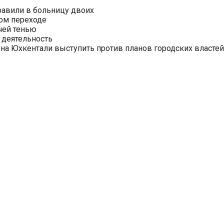
равили в больницу двоих
ом переходе
чей тенью
 деятельность
на Юхкентали выступить против планов городских властей