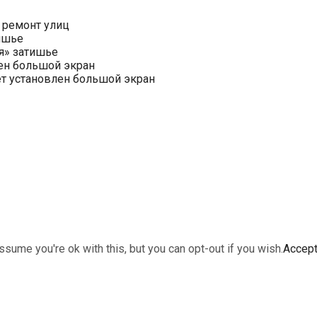
 ремонт улиц
ишье
я» затишье
ен большой экран
ет установлен большой экран
sume you're ok with this, but you can opt-out if you wish.
Accep