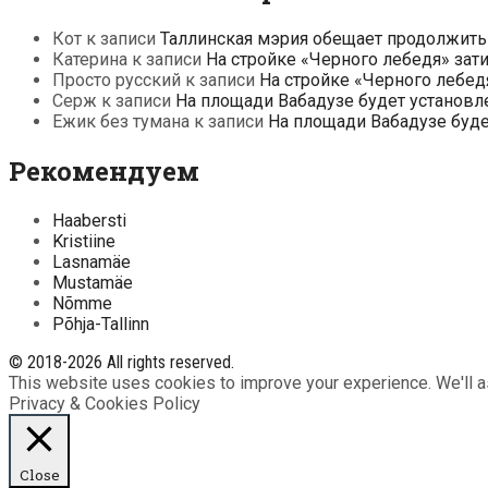
Кот
к записи
Таллинская мэрия обещает продолжить
Катерина
к записи
На стройке «Черного лебедя» зат
Просто русский
к записи
На стройке «Черного лебед
Серж
к записи
На площади Вабадузе будет установл
Ежик без тумана
к записи
На площади Вабадузе буд
Рекомендуем
Haabersti
Kristiine
Lasnamäe
Mustamäe
Nõmme
Põhja-Tallinn
© 2018-2026 All rights reserved.
This website uses cookies to improve your experience. We'll as
Privacy & Cookies Policy
Close