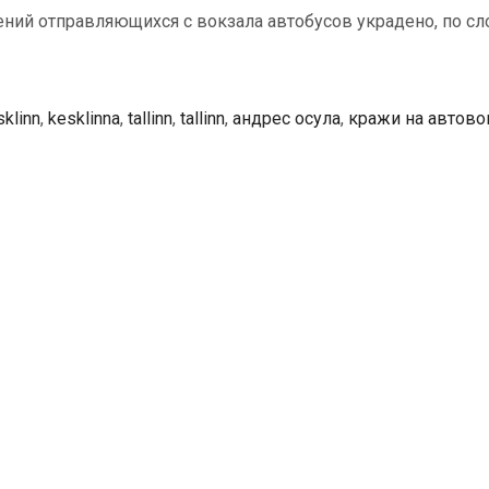
ений отправляющихся с вокзала автобусов украдено, по с
тки
sklinn
,
kesklinna
,
tallinn
,
tallinn
,
андрес осула
,
кражи на автово