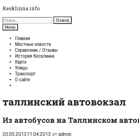
Перейти
Kesklinna.info
к
Поиск
содержимому
для:
Поиск
Меню
Главная
Местные новости
Справочник / Отзывы
История Кесклинна
Карта
Улицы
Транспорт
О сайте
Поиск
таллинский автовокзал
Из автобусов на Таллинском авт
20.05.2013
11.04.2013
от
admin