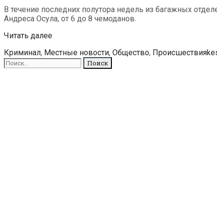
В течение последних полутора недель из багажных отдел
Андреса Осула, от 6 до 8 чемоданов.
Из
Читать далее
автобусов
Рубрики
Ме
Криминал
,
Местные новости
,
Общество
,
Происшествия
ke
на
Поиск
Таллинском
для:
автовокзале
воруют
чемоданы