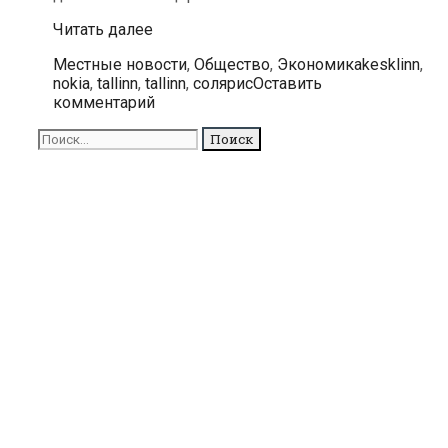
Nokia
Читать далее
заплатит
Рубрики
Метки
Местные новости
,
Общество
,
Экономика
kesklinn
,
центру
nokia
,
tallinn
,
tallinn
,
солярис
Оставить
«Солярис»
комментарий
миллионы
Поиск
для: