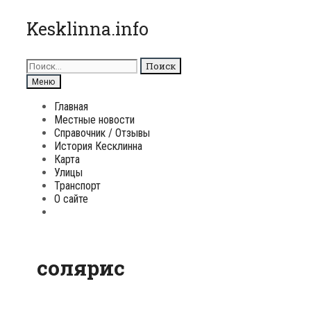
Перейти
Kesklinna.info
к
содержимому
Поиск
для:
Поиск
Меню
Главная
Местные новости
Справочник / Отзывы
История Кесклинна
Карта
Улицы
Транспорт
О сайте
Поиск
солярис