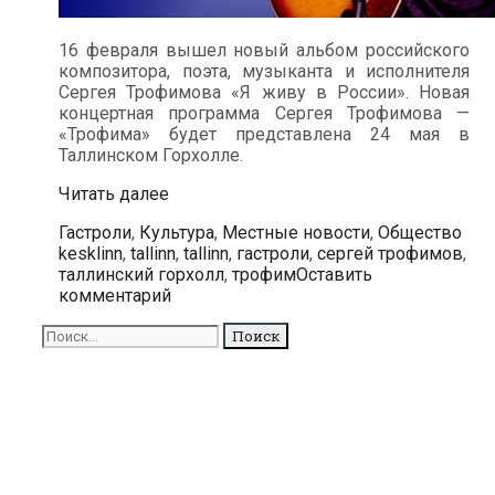
16 февраля вышел новый альбом российского
композитора, поэта, музыканта и исполнителя
Сергея Трофимова «Я живу в России». Новая
концертная программа Сергея Трофимова —
«Трофима» будет представлена 24 мая в
Таллинском Горхолле.
Трофим
Читать далее
выступит
Рубрики
Мет
Гастроли
,
Культура
,
Местные новости
,
Общество
в
kesklinn
,
tallinn
,
tallinn
,
гастроли
,
сергей трофимов
,
мае
таллинский горхолл
,
трофим
Оставить
в
комментарий
Таллине
Поиск
для: