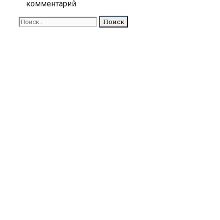
комментарий
Кесклинна
Поиск
для: