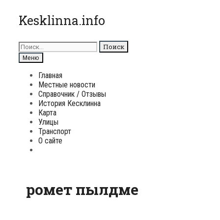
Перейти
Kesklinna.info
к
содержимому
Поиск
для:
Поиск
Меню
Главная
Местные новости
Справочник / Отзывы
История Кесклинна
Карта
Улицы
Транспорт
О сайте
Поиск
ромет пылдме