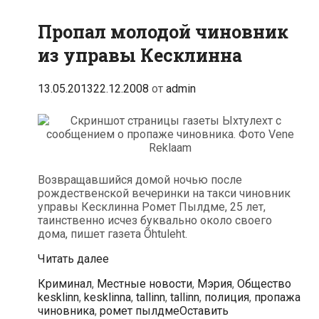
Пропал молодой чиновник
из управы Кесклинна
13.05.2013
22.12.2008
от
admin
Возвращавшийся домой ночью после
рождественской вечеринки на такси чиновник
управы Кесклинна Ромет Пылдме, 25 лет,
таинственно исчез буквально около своего
дома, пишет газета Õhtuleht.
Пропал
Читать далее
молодой
Рубрики
Метк
Криминал
,
Местные новости
,
Мэрия
,
Общество
чиновник
kesklinn
,
kesklinna
,
tallinn
,
tallinn
,
полиция
,
пропажа
из
чиновника
,
ромет пылдме
Оставить
управы