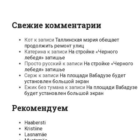
Свежие комментарии
Кот
к записи
Таллинская мэрия обещает
продолжить ремонт улиц
Катерина
к записи
На стройке «Черного
лебедя» затишье
Просто русский
к записи
На стройке «Черного
лебедя» затишье
Серж
к записи
На площади Вабадузе будет
установлен большой экран
Ежик без тумана
к записи
На площади Вабадузе
будет установлен большой экран
Рекомендуем
Haabersti
Kristiine
Lasnamäe