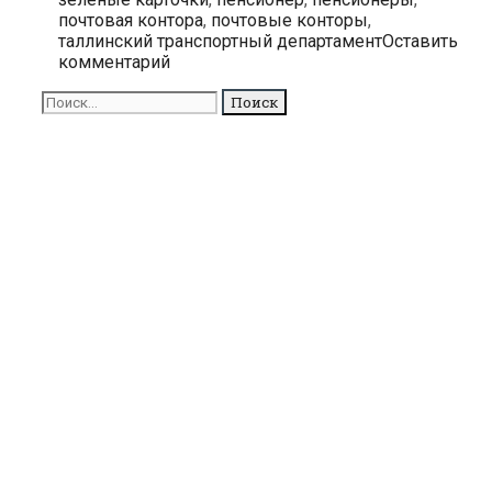
пенсионерам
почтовая контора
,
почтовые конторы
,
на
таллинский транспортный департамент
Оставить
почте
комментарий
больше
выдавать
Поиск
не
для:
будут