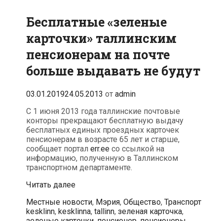
Бесплатные «зеленые
карточки» таллинским
пенсионерам на почте
больше выдавать не будут
03.01.2019
24.05.2013
от
admin
С 1 июня 2013 года таллинские почтовые
конторы прекращают бесплатную выдачу
бесплатных единых проездных карточек
пенсионерам в возрасте 65 лет и старше,
сообщает портал
err.ee
со ссылкой на
информацию, полученную в Таллинском
транспортном департаменте.
Бесплатные
Читать далее
«зеленые
Рубрики
Метк
Местные новости
,
Мэрия
,
Общество
,
Транспорт
карточки»
kesklinn
,
kesklinna
,
tallinn
,
зеленая карточка
,
таллинским
зеленые карточки
,
пенсионер
,
пенсионеры
,