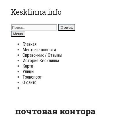
Перейти
Kesklinna.info
к
содержимому
Поиск
для:
Поиск
Меню
Главная
Местные новости
Справочник / Отзывы
История Кесклинна
Карта
Улицы
Транспорт
О сайте
Поиск
почтовая контора