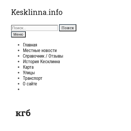
Перейти
Kesklinna.info
к
содержимому
Поиск
для:
Поиск
Меню
Главная
Местные новости
Справочник / Отзывы
История Кесклинна
Карта
Улицы
Транспорт
О сайте
Поиск
кгб