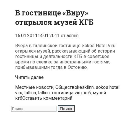
В гостинице «Виру»
открылся музей КГБ
16.01.2011
14.01.2011
от
admin
Вчера в таллинской гостинице Sokos Hotel Viru
открылся музей, рассказывающий об истории
гостиницы и деятельности КГБ в советское
время по слежке за иностранными гостями,
прибывавшими тогда в Эстонию.
В
Читать далее
гостинице
Рубрики
Метки
Местные новости
,
Общество
kesklinn
,
sokos hotel
«Виру»
viru
,
tallinn
,
tallinn
,
гостиница viru
,
кгб
,
музей
открылся
кгб
Оставить комментарий
музей
КГБ
Поиск
для: