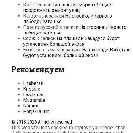
Кот
к записи
Таллинская мэрия обещает
продолжить ремонт улиц
Катерина
к записи
На стройке «Черного
лебедя» затишье
Просто русский
к записи
На стройке «Черного
лебедя» затишье
Серж
к записи
На площади Вабадузе будет
установлен большой экран
Ежик без тумана
к записи
На площади Вабадузе
будет установлен большой экран
Рекомендуем
Haabersti
Kristiine
Lasnamäe
Mustamäe
Nõmme
Põhja-Tallinn
© 2018-2026 All rights reserved.
This website uses cookies to improve your experience.