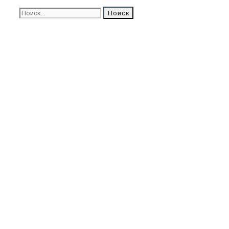
туалет
Поиск
для: