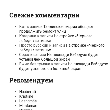
Свежие комментарии
Кот
к записи
Таллинская мэрия обещает
продолжить ремонт улиц
Катерина
к записи
На стройке «Черного
лебедя» затишье
Просто русский
к записи
На стройке «Черного
лебедя» затишье
Серж
к записи
На площади Вабадузе будет
установлен большой экран
Ежик без тумана
к записи
На площади Вабадузе
будет установлен большой экран
Рекомендуем
Haabersti
Kristiine
Lasnamäe
Mustamäe