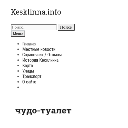
Перейти
Kesklinna.info
к
содержимому
Поиск
для:
Поиск
Меню
Главная
Местные новости
Справочник / Отзывы
История Кесклинна
Карта
Улицы
Транспорт
О сайте
Поиск
чудо-туалет