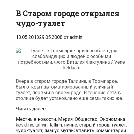
В Старом городе открылся
чудо-туалет
13.05.2013
29.05.2008
от
admin
Вчера в старом городе Таллина, в Тоомпарке,
был открыт автоматизированный уличный
туалет, первый в своем роде. В течение лета в
столице будет установлено еще семь таких же.
В
Читать далее
Старом
Рубрики
Мет
Местные новости
,
Мэрия
,
Общество
,
Экономика
городе
kesklinn
,
tallinn
,
tallinn
,
нунне
,
старый город
,
туалет
,
открылся
чудо-туалет
,
яаанус мутли
Оставить комментарий
чудо-