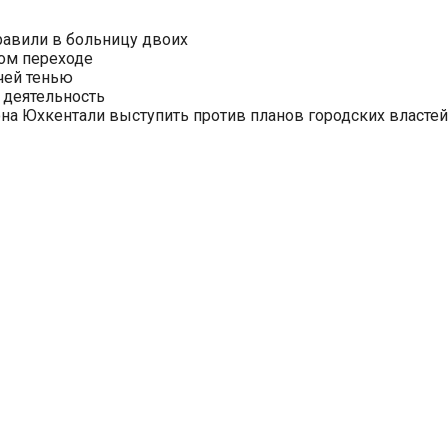
равили в больницу двоих
ом переходе
чей тенью
 деятельность
на Юхкентали выступить против планов городских властей