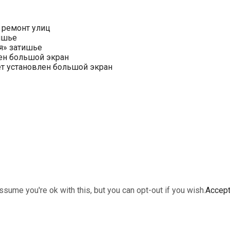
 ремонт улиц
ишье
я» затишье
ен большой экран
ет установлен большой экран
sume you're ok with this, but you can opt-out if you wish.
Accep