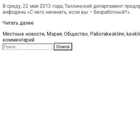
В среду, 22 мая 2013 года, Таллинский департамент пред
инфодень «С чего начинать, если вы – безработный?».
В
Читать далее
Национальной
Рубрики
Метки
Местные новости
,
Мэрия
,
Общество
,
Работа
kesklinn
,
keskl
библиотеке
комментарий
состоится
Поиск
инфодень
для:
для
безработных