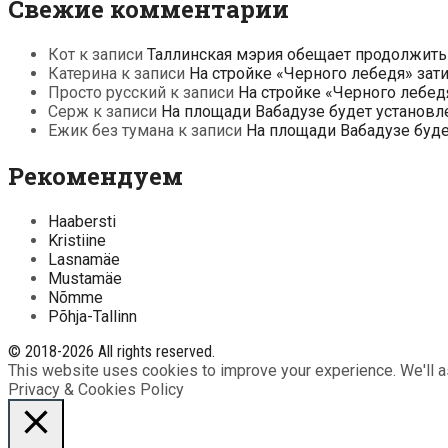
Свежие комментарии
Кот
к записи
Таллинская мэрия обещает продолжить
Катерина
к записи
На стройке «Черного лебедя» зат
Просто русский
к записи
На стройке «Черного лебед
Серж
к записи
На площади Вабадузе будет установл
Ежик без тумана
к записи
На площади Вабадузе буд
Рекомендуем
Haabersti
Kristiine
Lasnamäe
Mustamäe
Nõmme
Põhja-Tallinn
© 2018-2026 All rights reserved.
This website uses cookies to improve your experience. We'll as
Privacy & Cookies Policy