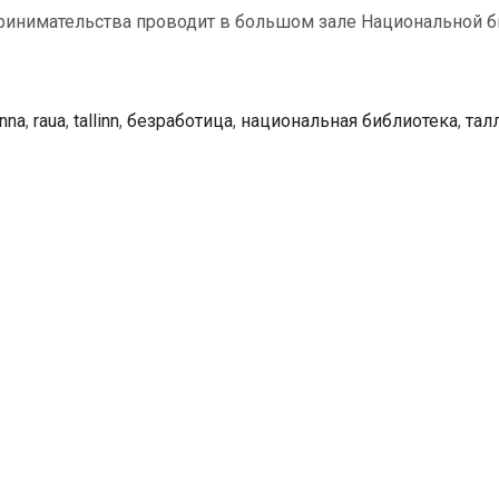
принимательства проводит в большом зале Национальной биб
inna
,
raua
,
tallinn
,
безработица
,
национальная библиотека
,
тал