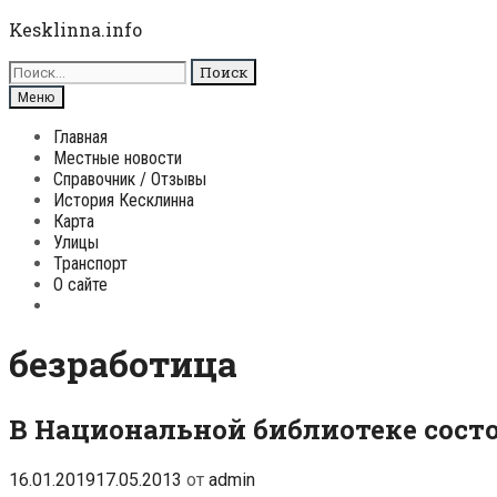
Перейти
Kesklinna.info
к
Поиск
содержимому
для:
Поиск
Меню
Главная
Местные новости
Справочник / Отзывы
История Кесклинна
Карта
Улицы
Транспорт
О сайте
Поиск
безработица
В Национальной библиотеке сост
16.01.2019
17.05.2013
от
admin