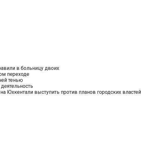
равили в больницу двоих
ом переходе
чей тенью
 деятельность
на Юхкентали выступить против планов городских властей