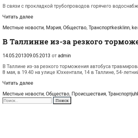
В связи с прокладкой трубопроводов горячего водоснабже
Автобусы
Читать далее
3,
Рубрики
Метки
Местные новости
,
Мэрия
,
Общество
,
Транспорт
kesklinn
,
ke
28
и
В Таллинне из-за резкого тормо
39
при
выезде
14.05.2013
09.05.2013
от
admin
со
стоянки
В Таллине из-за резкого торможения автобуса травмиро
на
8 мая, в 19.40 на улице Юхкентали, 14 в Таллине, 54-лет
Вана-
Лыуна
В
Читать далее
пойдут
Таллинне
в
Рубрики
Ме
Местные новости
,
Общество
,
Происшествия
,
Транспорт
juh
из-
объезд
Поиск
за
для:
резкого
торможения
автобуса
травмировалась
пассажирка