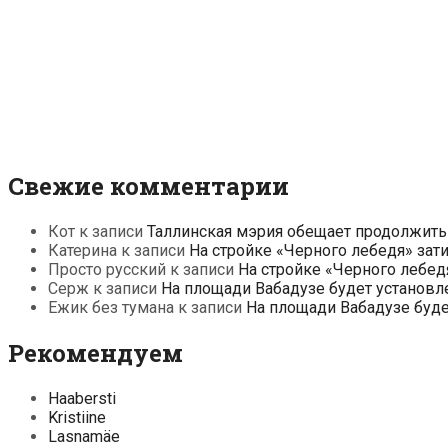
Свежие комментарии
Кот
к записи
Таллинская мэрия обещает продолжить
Катерина
к записи
На стройке «Черного лебедя» зат
Просто русский
к записи
На стройке «Черного лебед
Серж
к записи
На площади Вабадузе будет установл
Ежик без тумана
к записи
На площади Вабадузе буд
Рекомендуем
Haabersti
Kristiine
Lasnamäe