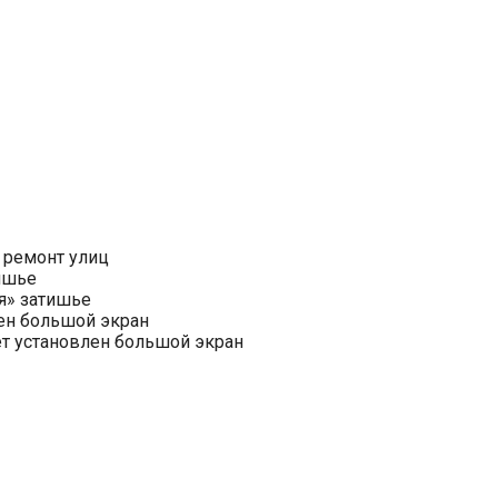
 ремонт улиц
ишье
я» затишье
ен большой экран
ет установлен большой экран