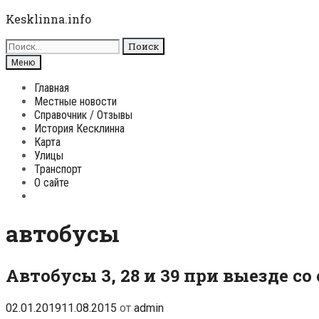
Перейти
Kesklinna.info
к
Поиск
содержимому
для:
Поиск
Меню
Главная
Местные новости
Справочник / Отзывы
История Кесклинна
Карта
Улицы
Транспорт
О сайте
Поиск
автобусы
Автобусы 3, 28 и 39 при выезде с
02.01.2019
11.08.2015
от
admin