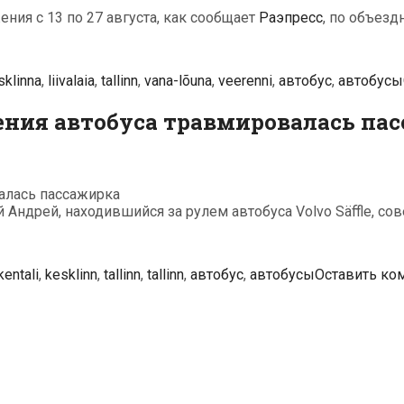
ния с 13 по 27 августа, как сообщает
Раэпресс
, по объезд
sklinna
,
liivalaia
,
tallinn
,
vana-lõuna
,
veerenni
,
автобус
,
автобусы
жения автобуса травмировалась па
валась пассажирка
ний Андрей, находившийся за рулем автобуса Volvo Säffle, 
тки
kentali
,
kesklinn
,
tallinn
,
tallinn
,
автобус
,
автобусы
Оставить ко