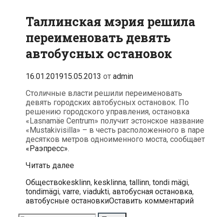
Таллинcкая мэрия решила
переименовать девять
автобусных остановок
16.01.2019
15.05.2013
от
admin
Столичные власти решили переименовать
девять городских автобусных остановок. По
решению городского управления, остановка
«Lasnamäe Centrum» получит эстонское название
«Mustakivisilla» – в честь расположенного в паре
десятков метров одноименного моста, сообщает
«Раэпресс»
.
Таллинcкая
Читать далее
мэрия
Рубрики
Метки
Общество
kesklinn
,
kesklinna
,
tallinn
,
tondi mägi
,
решила
tondimägi
,
varre
,
viadukti
,
автобусная остановка
,
переименовать
автобусные остановки
Оставить комментарий
девять
автобусных
Поиск