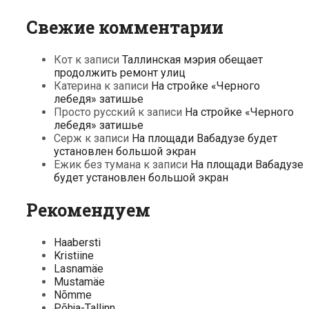
Свежие комментарии
Кот
к записи
Таллинская мэрия обещает
продолжить ремонт улиц
Катерина
к записи
На стройке «Черного
лебедя» затишье
Просто русский
к записи
На стройке «Черного
лебедя» затишье
Серж
к записи
На площади Вабадузе будет
установлен большой экран
Ежик без тумана
к записи
На площади Вабадузе
будет установлен большой экран
Рекомендуем
Haabersti
Kristiine
Lasnamäe
Mustamäe
Nõmme
Põhja-Tallinn