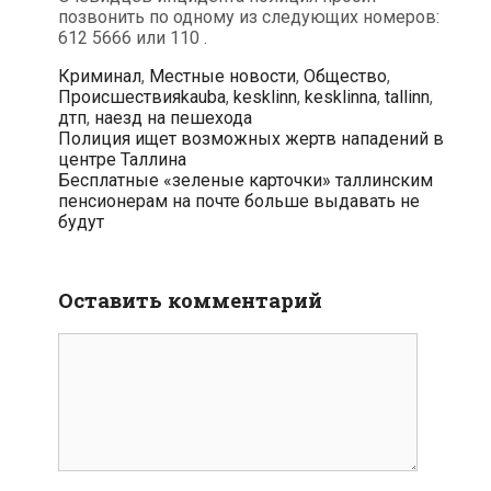
позвонить по одному из следующих номеров:
612 5666 или 110 .
Рубрики
Криминал
,
Местные новости
,
Общество
,
Метки
Происшествия
kauba
,
kesklinn
,
kesklinna
,
tallinn
,
дтп
,
наезд на пешехода
Навигация
Полиция ищет возможных жертв нападений в
по
центре Таллина
записям
Бесплатные «зеленые карточки» таллинским
пенсионерам на почте больше выдавать не
будут
Оставить комментарий
Комментарий