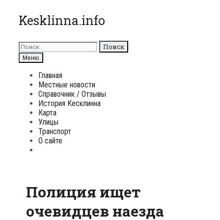
Перейти
Kesklinna.info
к
содержимому
Поиск
для:
Поиск
Меню
Главная
Местные новости
Справочник / Отзывы
История Кесклинна
Карта
Улицы
Транспорт
О сайте
Поиск
Полиция ищет
очевидцев наезда