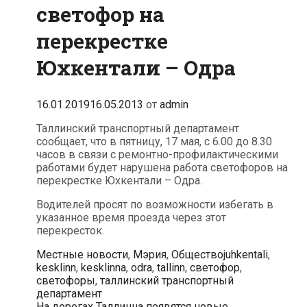
светофор на
перекрестке
Юхкентали – Одра
16.01.2019
16.05.2013
от
admin
Таллинский транспортный департамент
сообщает, что в пятницу, 17 мая, с 6.00 до 8.30
часов в связи с ремонтно-профилактическими
работами будет нарушена работа светофоров на
перекрестке Юхкентали – Одра.
Водителей просят по возможности избегать в
указанное время проезда через этот
перекресток.
Рубрики
Метки
Местные новости
,
Мэрия
,
Общество
juhkentali
,
kesklinn
,
kesklinna
,
odra
,
tallinn
,
светофор
,
светофоры
,
таллинский транспортный
департамент
Навигация
На дорогах Таллинна появятся новые