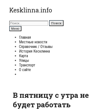
Перейти
Kesklinna.info
к
содержимому
Поиск
для:
Поиск
Меню
Главная
Местные новости
Справочник / Отзывы
История Кесклинна
Карта
Улицы
Транспорт
О сайте
Поиск
В пятницу с утра не
будет работать