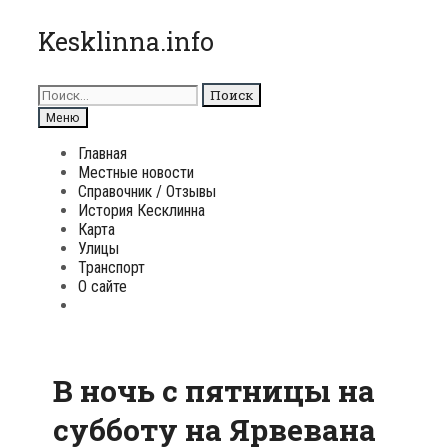
Перейти
Kesklinna.info
к
содержимому
Поиск
для:
Поиск
Меню
Главная
Местные новости
Справочник / Отзывы
История Кесклинна
Карта
Улицы
Транспорт
О сайте
Поиск
В ночь с пятницы на
субботу на Ярвевана