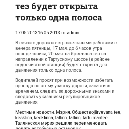
теэ будет открыта
только одна полоса
17.05.2013
16.05.2013
от
admin
В связи с дорожно-строительными работами с
вечера пятницы, 17 мая, до 6 часов утра
понедельника, 20 мая, на Ярвевана теэ на
направлении к Тартускому шоссе (в районе
водоочистной станции) будет открыта для
движения только одна полоса.
Водителей просят при возможности избегать
проезда по этому участку дороги, запастись
временем, следить за дорожными знаками и
следовать указаниям регулировщиков
движения.
Рубрики
Метки
Местные новости
,
Мэрия
,
Общество
järvevana tee
,
kesklinn
,
kesklinna
,
tallinn
,
tallinn
,
tartu mantee
Навигация
Таллинcкая мэрия решила переименовать
по
девять автобусных остановок