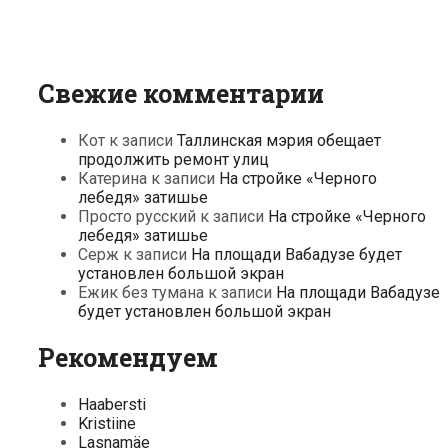
Свежие комментарии
Кот
к записи
Таллинская мэрия обещает
продолжить ремонт улиц
Катерина
к записи
На стройке «Черного
лебедя» затишье
Просто русский
к записи
На стройке «Черного
лебедя» затишье
Серж
к записи
На площади Вабадузе будет
установлен большой экран
Ежик без тумана
к записи
На площади Вабадузе
будет установлен большой экран
Рекомендуем
Haabersti
Kristiine
Lasnamäe