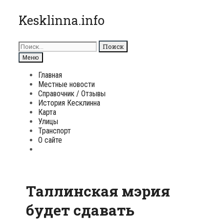
Перейти
Kesklinna.info
к
содержимому
Поиск
для:
Поиск
Меню
Главная
Местные новости
Справочник / Отзывы
История Кесклинна
Карта
Улицы
Транспорт
О сайте
Поиск
Таллинcкая мэрия
будет сдавать