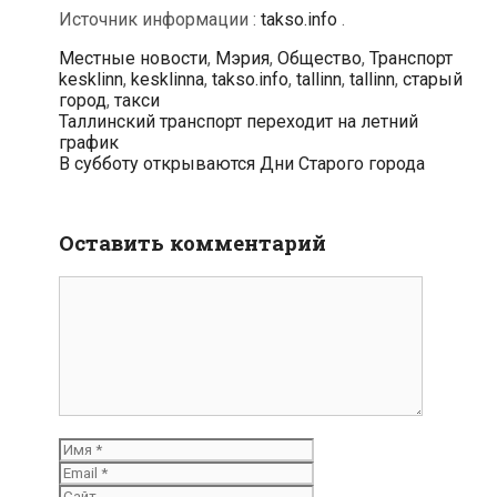
Источник информации :
takso.info
.
Рубрики
Метк
Местные новости
,
Мэрия
,
Общество
,
Транспорт
kesklinn
,
kesklinna
,
takso.info
,
tallinn
,
tallinn
,
старый
город
,
такси
Навигация
Таллинский транспорт переходит на летний
по
график
записям
В субботу открываются Дни Старого города
Оставить комментарий
Комментарий
Имя
Email
Сайт