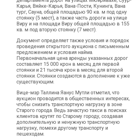
департамента дорог на улицах Мюйривахе, Суур-
Карья, Вяйке-Карья, Вана-Пости, Кунинга, Вана
тург, Сауна, общей площадью 90 кв. м под одну
стоянку (5 мест), а также часть дороги на улице
Виру и на площади Виру общей площадью в 155
кв. м под вторую стоянку (7 мест).
Документ определяет также условия и порядок
проведения открытого аукциона с письменным
предложением и условия найма.
Первоначальная цена аренды указанных дорог
составляет 15 000 крон в месяц для первой
стоянки и 21 тысяча крон в месяц для второй
стоянки. Стоянки создаются в дополнение к уже
существующим.
Вице-мэр Таллина Яанус Мутли отметил, что
аукцион проводится в общественных интересах,
чтобы снизить транспортную нагрузку в зоне
Старого города. Ведь зачастую такси в поисках
клиентов крутят по Старому городу, создавая
дополнительную и ненужную транспортную
нагрузку, помехи другому транспорту и
пешеходам.