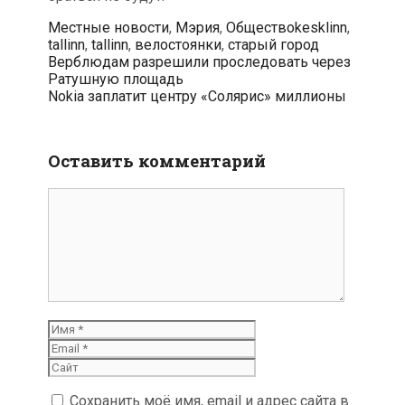
Рубрики
Метки
Местные новости
,
Мэрия
,
Общество
kesklinn
,
tallinn
,
tallinn
,
велостоянки
,
старый город
Навигация
Верблюдам разрешили проследовать через
по
Ратушную площадь
записям
Nokia заплатит центру «Солярис» миллионы
Оставить комментарий
Комментарий
Имя
Email
Сайт
Сохранить моё имя, email и адрес сайта в