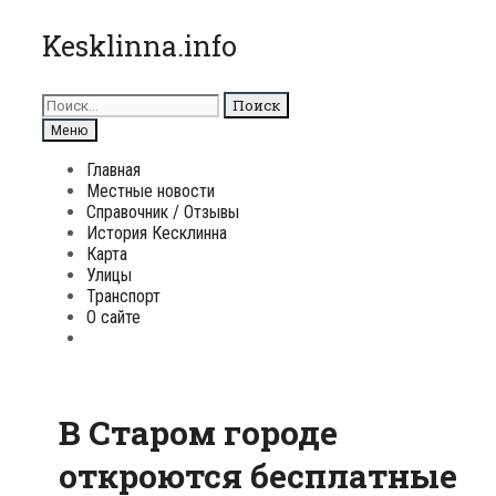
Перейти
Kesklinna.info
к
содержимому
Поиск
для:
Поиск
Меню
Главная
Местные новости
Справочник / Отзывы
История Кесклинна
Карта
Улицы
Транспорт
О сайте
Поиск
В Старом городе
откроются бесплатные