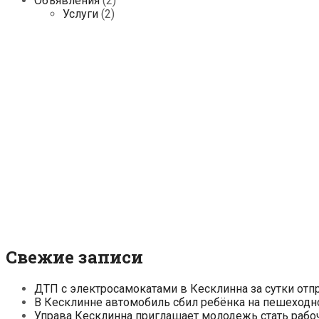
Объявления
(2)
Услуги
(2)
Свежие записи
ДТП с электросамокатами в Кесклинна за сутки отп
В Кесклинне автомобиль сбил ребёнка на пешеходн
Управа Кесклинна приглашает молодежь стать рабо