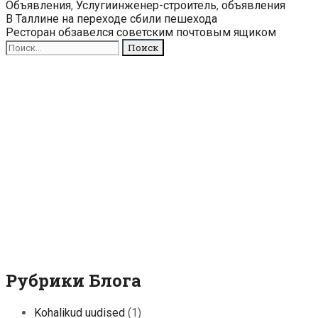
Рубрики
Метки
Объявления
,
Услуги
инженер-строитель
,
объявления
Навигация
В Таллине на переходе сбили пешехода
по
Ресторан обзавелся советским почтовым ящиком
записям
Поиск
для:
Рубрики Блога
Kohalikud uudised
(1)