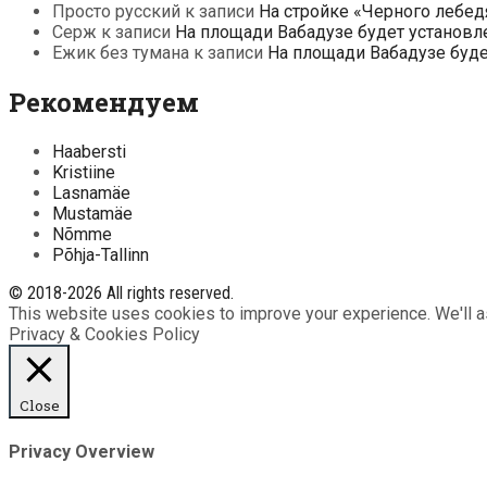
Просто русский
к записи
На стройке «Черного лебед
Серж
к записи
На площади Вабадузе будет установл
Ежик без тумана
к записи
На площади Вабадузе буд
Рекомендуем
Haabersti
Kristiine
Lasnamäe
Mustamäe
Nõmme
Põhja-Tallinn
© 2018-2026 All rights reserved.
This website uses cookies to improve your experience. We'll as
Privacy & Cookies Policy
Close
Privacy Overview