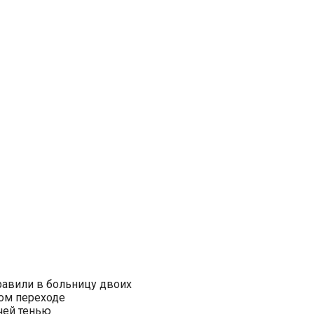
равили в больницу двоих
ом переходе
чей тенью