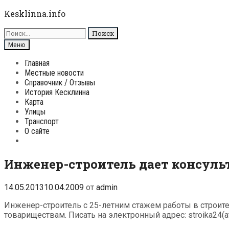
Перейти
Kesklinna.info
к
Поиск
содержимому
для:
Поиск
Меню
Главная
Местные новости
Справочник / Отзывы
История Кесклинна
Карта
Улицы
Транспорт
О сайте
Поиск
Инженер-строитель дает консул
14.05.2013
10.04.2009
от
admin
Инженер-строитель с 25-летним стажем работы в строит
товариществам. Писать на электронный адрес: stroika24(at)