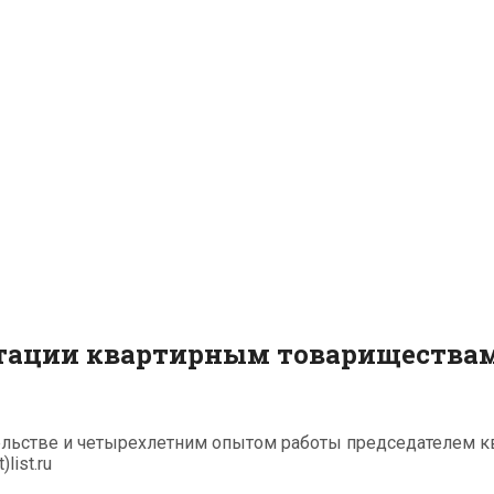
ьтации квартирным товарищества
ельстве и четырехлетним опытом работы председателем к
list.ru