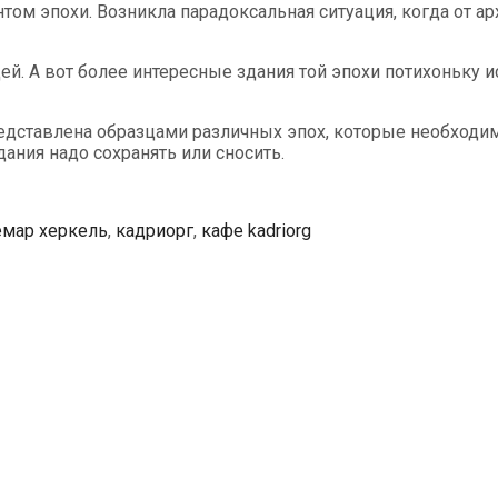
том эпохи. Возникла парадоксальная ситуация, когда от а
й. А вот более интересные здания той эпохи потихоньку ис
едставлена образцами различных эпох, которые необходимо
дания надо сохранять или сносить.
мар херкель
,
кадриорг
,
кафе kadriorg