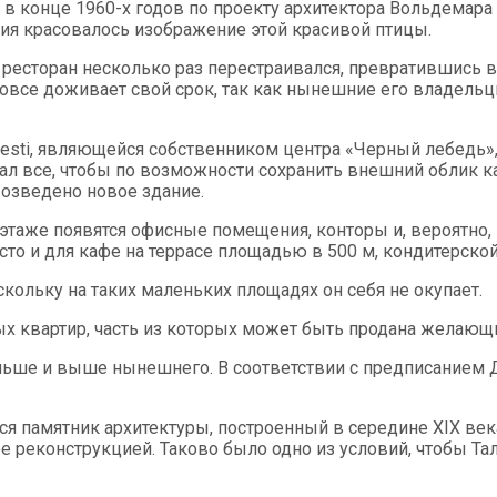
в конце 1960-х годов по проекту архитектора Вольдемара
ния красовалось изображение этой красивой птицы.
 ресторан несколько раз перестраивался, превратившись в
овсе доживает свой срок, так как нынешние его владельц
sti, являющейся собственником центра «Черный лебедь», 
лал все, чтобы по возможности сохранить внешний облик к
возведено новое здание.
этаже появятся офисные помещения, конторы и, вероятно,
сто и для кафе на террасе площадью в 500 м, кондитерской
кольку на таких маленьких площадях он себя не окупает.
вых квартир, часть из которых может быть продана желающ
ольше и выше нынешнего. В соответствии с предписанием 
ся памятник архитектуры, построенный в середине XIX век
ее реконструкцией. Таково было одно из условий, чтобы Т