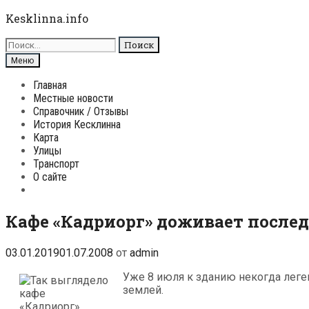
Перейти
Kesklinna.info
к
Поиск
содержимому
для:
Поиск
Меню
Главная
Местные новости
Справочник / Отзывы
История Кесклинна
Карта
Улицы
Транспорт
О сайте
Поиск
Кафе «Кадриорг» доживает после
03.01.2019
01.07.2008
от
admin
Уже 8 июля к зданию некогда леген
землей.