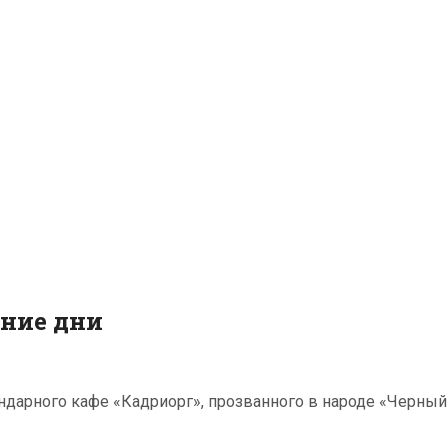
дние дни
дарного кафе «Кадриорг», проз­ванного в народе «Черный 