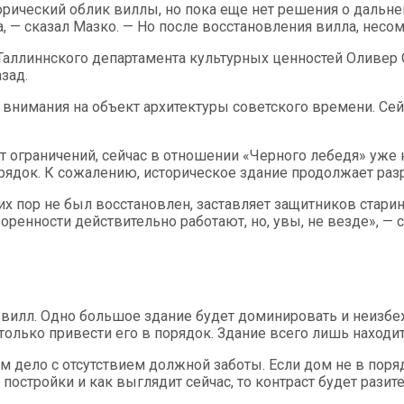
рический облик виллы, но пока еще нет решения о дальней
а, — сказал Мазко. — Но после восстановления вилла, несо
Таллиннского департамента культурных ценностей Оливер 
зад.
 внимания на объект архитектуры советского времени. Сей
 ограничений, сейчас в отношении «Черного лебедя» уже 
орядок. К сожалению, историческое здание продолжает раз
их пор не был восстановлен, заставляет защитников стари
енности действительно работают, но, увы, не везде», — с
 вилл. Одно большое здание будет доминировать и неизбе
 только привести его в порядок. Здание всего лишь находи
 дело с отсутствием должной заботы. Если дом не в поряд
 постройки и как выглядит сейчас, то контраст будет рази