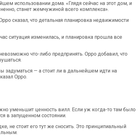
шем использовании дома. «Глядя сейчас на этот дом, и
мненно, станет жемчужиной всего комп­лекса».
Орро сказал, что детальная планировка недвижимости
час ситуация изменилась, и планировка прошла все
невозможно что-либо предпринять. Орро добавил, что
рушаться.
ны задуматься — а стоит ли в дальнейшем идти на
казал Орро.
жно уменьшит ценность вилл. Если уж когда-то там было
тся в запущенном состоянии.
ке, не стоит его тут же сносить. Это принципиальный
тельным.