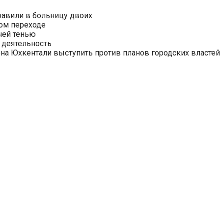
равили в больницу двоих
ом переходе
чей тенью
 деятельность
на Юхкентали выступить против планов городских властей