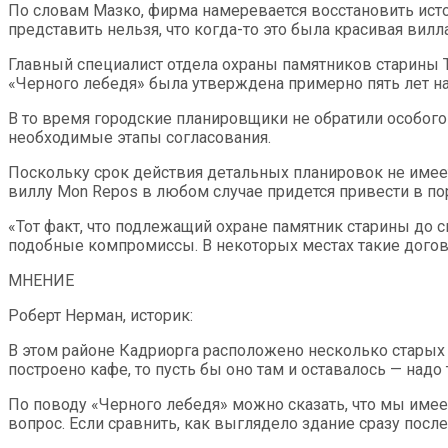
По словам Мазко, фирма намеревается восстановить исто
представить нельзя, что когда-то это была красивая вилл
Главный специалист отдела охраны памятников старины 
«Черного лебедя» была утверждена примерно пять лет на
В то время городские планировщики не обратили особого
необходимые этапы согласования.
Поскольку срок действия детальных планировок не имеет
виллу Mon Re­pos в любом случае придется привести в п
«Тот факт, что подлежащий охране памятник старины до с
подобные компромиссы. В некоторых местах такие договор
МНЕНИЕ
Роберт Нерман, историк:
В этом районе Кадриорга расположено несколько старых
построено кафе, то пусть бы оно там и оставалось — надо
По поводу «Черного лебедя» можно сказать, что мы имеем
вопрос. Если сравнить, как выглядело здание сразу после