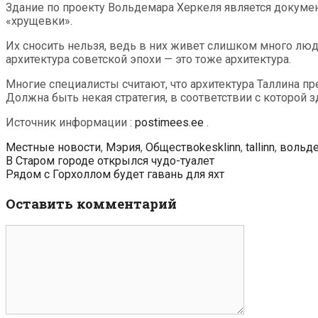
Здание по проекту Вольдемара Херкеля является докумен
«хрущевки».
Их сносить нельзя, ведь в них живет слишком много люде
архитектура советской эпохи — это тоже архитектура.
Многие специалисты считают, что архитектура Таллина пр
Должна быть некая стратегия, в соответствии с которой з
Источник информации :
postimees.ee
.
Рубрики
Метки
Местные новости
,
Мэрия
,
Общество
kesklinn
,
tallinn
,
вольде
Навигация
В Старом городе открылся чудо-туалет
по
Рядом с Горхоллом будет гавань для яхт
записям
Оставить комментарий
Комментарий