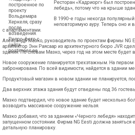
Ресторан «Кадриорг» был построен 
лебедь», потому что на крыше зда
В 1990-е годы некогда популярный
неповторимую ауру. Теперь оно и в
с апартаментами.
Александр Мазко, руководитель по проектам фирмы NG Ee
архитектор Энн Раясаар из архитектурного бюро JVR сде
здания. По словам Мазко, через год на этом месте будет 
Новое сооружение планируется трехэтажным. На первом 
забронирована. По всей видимости, найдется в здании ме
Продуктовый магазин в новом здании не планируется, пос
Два верхних этажа здания будут отведены под 36 гос­те
Мазко подтвердил, что новое здание будет несколько б
возводить массивное сооружение нельзя.
Мазко добавил, что за зданием «Черного лебедя» находит
запущенном состоянии. Фирма NG Eesti должна заняться 
детальную планировку.