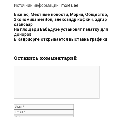
Источник информации :
moles.ee
Рубрики
Бизнес
,
Местные новости
,
Мэрия
,
Общество
,
Метки
Экономика
meriton
,
александр кофкин
,
эдгар
сависаар
Навигация
На площади Вабадузе установят палатку для
по
доноров
записям
В Кадриорге открывается выставка графики
Оставить комментарий
Комментарий
Имя
Email
Сайт