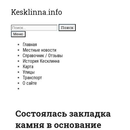
Перейти
Kesklinna.info
к
содержимому
Поиск
для:
Поиск
Меню
Главная
Местные новости
Справочник / Отзывы
История Кесклинна
Карта
Улицы
Транспорт
О сайте
Поиск
Cостоялась закладка
камня в основание