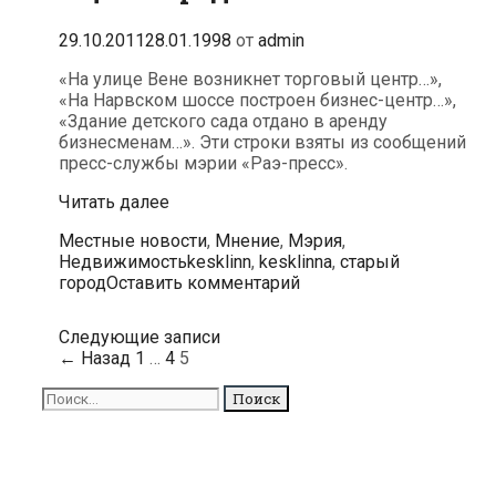
29.10.2011
28.01.1998
от
admin
«На улице Вене возникнет торговый центр…»,
«На Нарвском шоссе построен бизнес-центр…»,
«Здание детского сада отдано в аренду
бизнесменам…». Эти строки взяты из сообщений
пресс-службы мэрии «Раэ-пресс».
Вы
Читать далее
не
Рубрики
Местные новости
,
Мнение
,
Мэрия
,
слыхали,
Метки
Недвижимость
kesklinn
,
kesklinna
,
старый
Ратушу
город
Оставить комментарий
еще
не
продали?
Навигация
Следующие записи
по
← Назад
1
…
4
5
записям
Поиск
для: