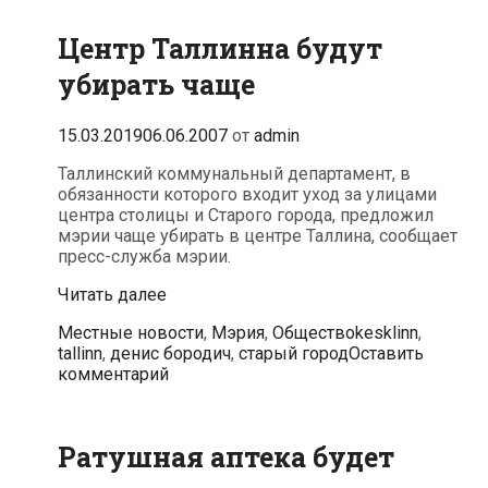
Центр Таллинна будут
убирать чаще
15.03.2019
06.06.2007
от
admin
Таллинский коммунальный департамент, в
обязанности которого входит уход за улицами
центра столицы и Старого города, предложил
мэрии чаще убирать в центре Таллина, сообщает
пресс-служба мэрии.
Центр
Читать далее
Таллинна
Рубрики
Метки
Местные новости
,
Мэрия
,
Общество
kesklinn
,
будут
tallinn
,
денис бородич
,
старый город
Оставить
убирать
комментарий
чаще
Ратушная аптека будет