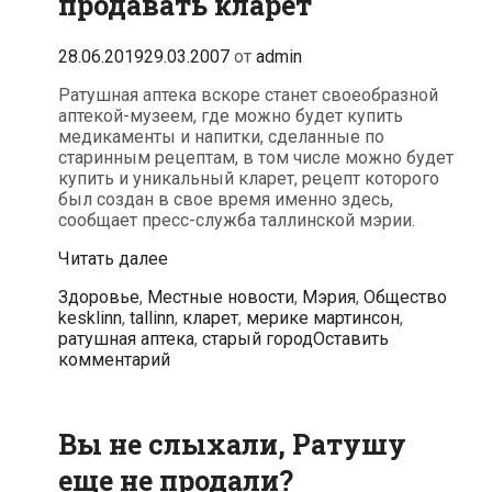
продавать кларет
28.06.2019
29.03.2007
от
admin
Ратушная аптека вскоре станет своеобразной
аптекой-музеем, где можно будет купить
медикаменты и напитки, сделанные по
старинным рецептам, в том числе можно будет
купить и уникальный кларет, рецепт которого
был создан в свое время именно здесь,
сообщает пресс-служба таллинской мэрии.
Ратушная
Читать далее
аптека
Рубрики
Метк
Здоровье
,
Местные новости
,
Мэрия
,
Общество
будет
kesklinn
,
tallinn
,
кларет
,
мерике мартинсон
,
продавать
ратушная аптека
,
старый город
Оставить
кларет
комментарий
Вы не слыхали, Ратушу
еще не продали?