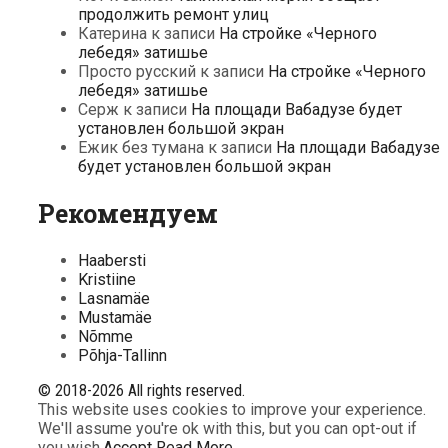
продолжить ремонт улиц
Катерина
к записи
На стройке «Черного
лебедя» затишье
Просто русский
к записи
На стройке «Черного
лебедя» затишье
Серж
к записи
На площади Вабадузе будет
установлен большой экран
Ежик без тумана
к записи
На площади Вабадузе
будет установлен большой экран
Рекомендуем
Haabersti
Kristiine
Lasnamäe
Mustamäe
Nõmme
Põhja-Tallinn
© 2018-2026 All rights reserved.
This website uses cookies to improve your experience.
We'll assume you're ok with this, but you can opt-out if
you wish.
Accept
Read More